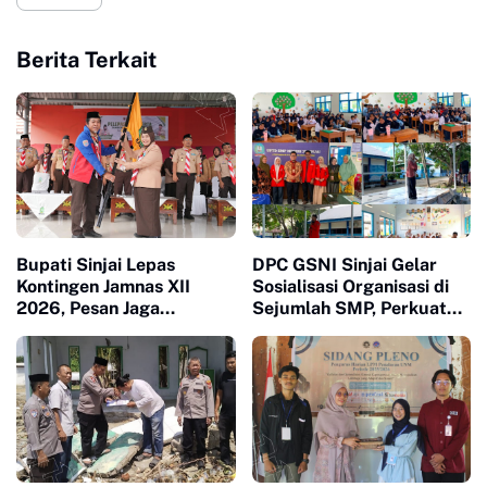
Berita Terkait
Bupati Sinjai Lepas
DPC GSNI Sinjai Gelar
Kontingen Jamnas XII
Sosialisasi Organisasi di
2026, Pesan Jaga
Sejumlah SMP, Perkuat
Kesehatan dan Ukir
Karakter dan Jiwa
Prestasi
Kepemimpinan Pelajar