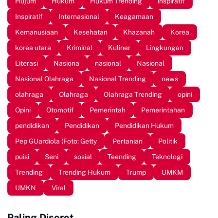
Hujum
Hukum
Hukum Trending
inspiratif
Inspiratif
Internasional
Keagamaan
Kemanusiaan
Kesehatan
Khazanah
Korea
korea utara
Kriminal
Kuliner
Lingkungan
Literasi
Nasiona
nasional
Nasional
Nasional Olahraga
Nasional Trending
news
olahraga
Olahraga
Olahraga Trending
opini
Opini
Otomotif
Pemerintah
Pemerintahan
pendidikan
Pendidikan
Pendidikan Hukum
Pep GUardiola (Foto: Getty
Pertanian
Politik
puisi
Seni
sosial
Teending
Teknologi
Trending
Trending Hukum
Trump
UMKM
UMKN
Viral
Paling Disorot