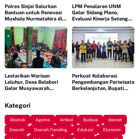
Polres Sinjai Salurkan
LPM Penalaran UNM
Bantuan untuk Renovasi
Gelar Sidang Pleno,
Mushola Nurmatahira di
Evaluasi Kinerja Setengah
Pantai Karampuang
Periode Kepengurusan
Lestarikan Warisan
Perkuat Kolaborasi
Leluhur, Desa Belabori
Pengembangan Pariwisata
Gelar Musyawarah
Berkelanjutan, Bupati
Persiapan Mattompang
Sinjai Buka Pengabdian
Badik
Masyarakat FISIP Unhas
Kategori
Abstrak
Agama
Artikel
Budaya
daerah
Daerah
Daerah Trending
Edukasi
Ekonomi