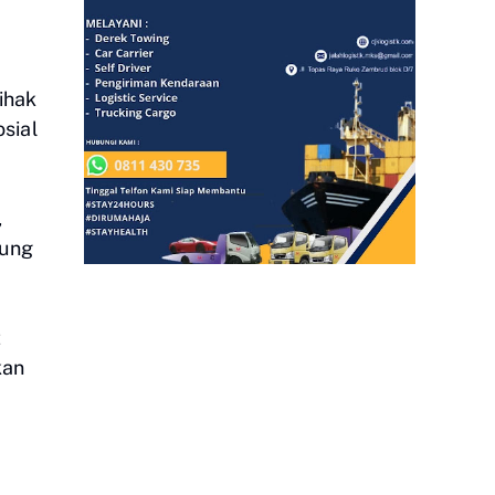
ihak
sial
,
gung
t
kan