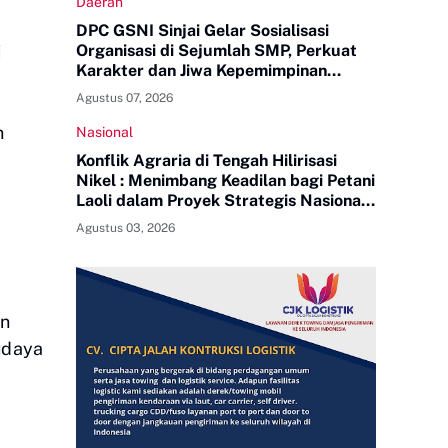
Daerah
DPC GSNI Sinjai Gelar Sosialisasi
i
Organisasi di Sejumlah SMP, Perkuat
Karakter dan Jiwa Kepemimpinan
Pelajar
Agustus 07, 2026
n
Nasional
Konflik Agraria di Tengah Hilirisasi
Nikel : Menimbang Keadilan bagi Petani
Laoli dalam Proyek Strategis Nasional
PT Indonesia Huali Industry Park
Agustus 03, 2026
in
budaya