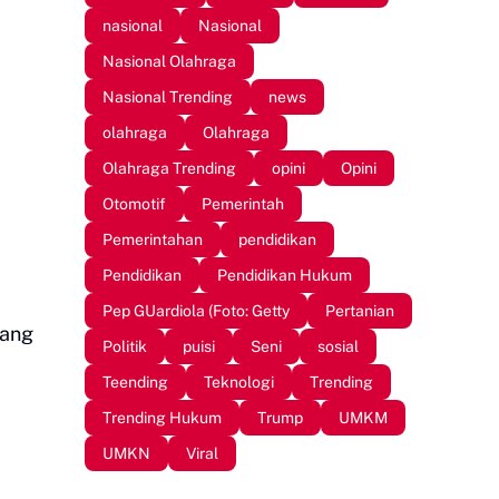
nasional
Nasional
Nasional Olahraga
Nasional Trending
news
olahraga
Olahraga
Olahraga Trending
opini
Opini
Otomotif
Pemerintah
Pemerintahan
pendidikan
Pendidikan
Pendidikan Hukum
Pep GUardiola (Foto: Getty
Pertanian
bang
Politik
puisi
Seni
sosial
Teending
Teknologi
Trending
Trending Hukum
Trump
UMKM
UMKN
Viral