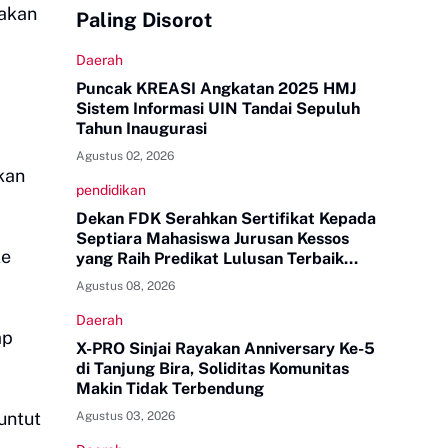
jakan
Paling Disorot
Daerah
Puncak KREASI Angkatan 2025 HMJ
Sistem Informasi UIN Tandai Sepuluh
Tahun Inaugurasi
Agustus 02, 2026
kan
pendidikan
Dekan FDK Serahkan Sertifikat Kepada
Septiara Mahasiswa Jurusan Kessos
ke
yang Raih Predikat Lulusan Terbaik
Tingkat UINAM
Agustus 08, 2026
Daerah
ap
X-PRO Sinjai Rayakan Anniversary Ke-5
di Tanjung Bira, Soliditas Komunitas
Makin Tidak Terbendung
untut
Agustus 03, 2026