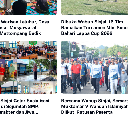
 Warisan Leluhur, Desa
Dibuka Wabup Sinjai, 16 Tim
Gelar Musyawarah
Ramaikan Turnamen Mini Socc
 Mattompang Badik
Bahari Lappa Cup 2026
injai Gelar Sosialisasi
Bersama Wabup Sinjai, Semar
 di Sejumlah SMP,
Muktamar V Wahdah Islamiya
rakter dan Jiwa
Diikuti Ratusan Peserta
nan Pelajar