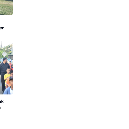
er
ak
h