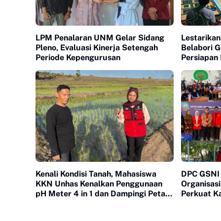
LPM Penalaran UNM Gelar Sidang
Lestarikan
Pleno, Evaluasi Kinerja Setengah
Belabori 
Periode Kepengurusan
Persiapan
Kenali Kondisi Tanah, Mahasiswa
DPC GSNI S
KKN Unhas Kenalkan Penggunaan
Organisasi
pH Meter 4 in 1 dan Dampingi Petani
Perkuat Ka
di Desa Lonrong
Kepemimpi