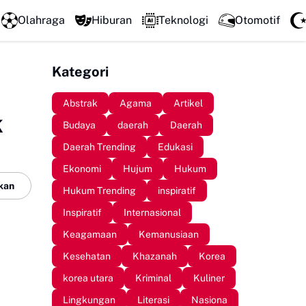
LPM Penalaran UNM Gelar Sidang Pleno, Evaluasi Kinerja S
Olahraga
Hiburan
Teknologi
Otomotif
Kategori
Abstrak
Agama
Artikel
k
Budaya
daerah
Daerah
Daerah Trending
Edukasi
Ekonomi
Hujum
Hukum
kan
Hukum Trending
inspiratif
Inspiratif
Internasional
Keagamaan
Kemanusiaan
Kesehatan
Khazanah
Korea
korea utara
Kriminal
Kuliner
Lingkungan
Literasi
Nasiona