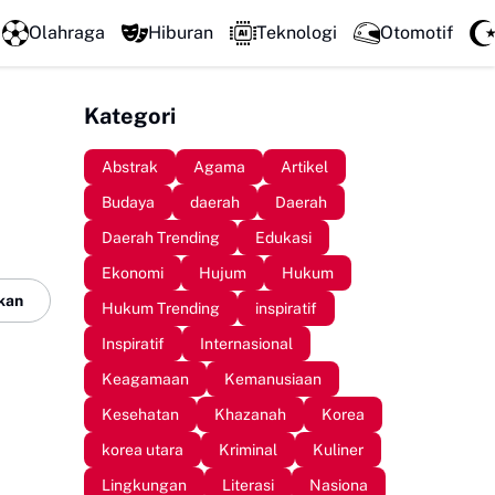
Perkuat Kolaborasi Pengembangan Pariwisata Berkelanju
Olahraga
Hiburan
Teknologi
Otomotif
Kategori
Abstrak
Agama
Artikel
Budaya
daerah
Daerah
Daerah Trending
Edukasi
Ekonomi
Hujum
Hukum
kan
Hukum Trending
inspiratif
Inspiratif
Internasional
Keagamaan
Kemanusiaan
Kesehatan
Khazanah
Korea
korea utara
Kriminal
Kuliner
Lingkungan
Literasi
Nasiona