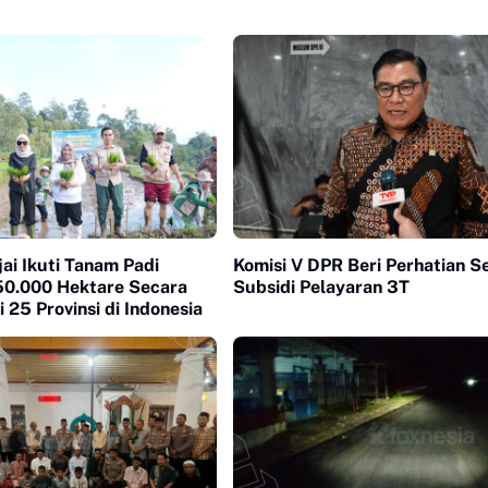
jai Ikuti Tanam Padi
Komisi V DPR Beri Perhatian S
50.000 Hektare Secara
Subsidi Pelayaran 3T
 25 Provinsi di Indonesia