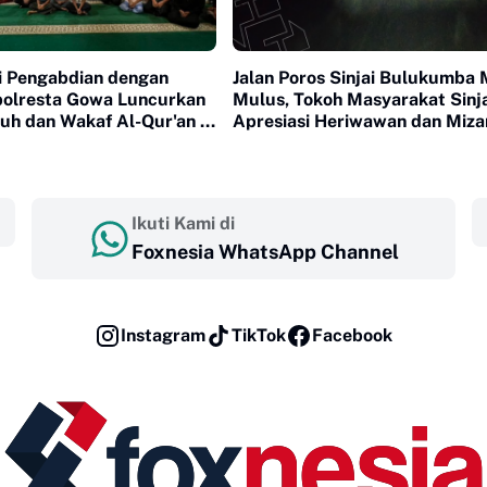
 Pengabdian dengan
Jalan Poros Sinjai Bulukumba 
polresta Gowa Luncurkan
Mulus, Tokoh Masyarakat Sinja
uh dan Wakaf Al-Qur'an di
Apresiasi Heriwawan dan Miza
a
Roem
Ikuti Kami di
Foxnesia WhatsApp Channel
Instagram
TikTok
Facebook