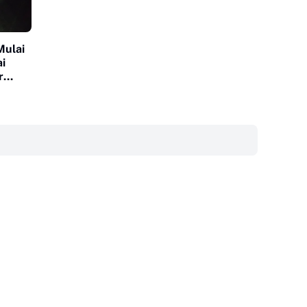
Mulai
i
r
‎ ‎ ‎