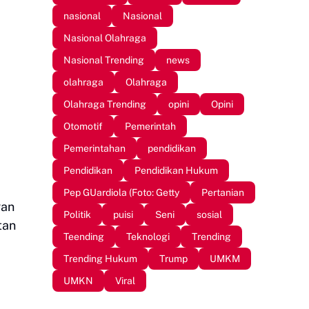
nasional
Nasional
Nasional Olahraga
Nasional Trending
news
olahraga
Olahraga
Olahraga Trending
opini
Opini
Otomotif
Pemerintah
Pemerintahan
pendidikan
Pendidikan
Pendidikan Hukum
Pep GUardiola (Foto: Getty
Pertanian
gan
Politik
puisi
Seni
sosial
tan
Teending
Teknologi
Trending
Trending Hukum
Trump
UMKM
UMKN
Viral