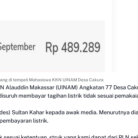
k yang di tempati Mahasiswa KKN UINAM Desa Cakura
N Alauddin Makassar (UINAM) Angkatan 77 Desa Cak
suruh membayar tagihan listrik tidak sesuai pemakai
ordes) Sultan Kahar kepada awak media. Menurutnya di
pembayaran listrik.
sesuai ketentuan, struk yang kami dapat dari PLN sek