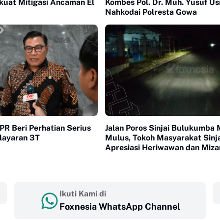
uat Mitigasi Ancaman El
Kombes Pol. Dr. Muh. Yusuf U
Nahkodai Polresta Gowa
PR Beri Perhatian Serius
Jalan Poros Sinjai Bulukumba 
layaran 3T
Mulus, Tokoh Masyarakat Sinja
Apresiasi Heriwawan dan Miza
Roem
Ikuti Kami di
Foxnesia WhatsApp Channel