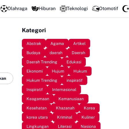
Mengawali Pengabdian dengan Sujud, Kapolresta Gow
Olahraga
Hiburan
Teknologi
Otomotif
Kategori
Abstrak
Agama
Artikel
Budaya
daerah
Daerah
Daerah Trending
Edukasi
Ekonomi
Hujum
Hukum
kan
Hukum Trending
inspiratif
Inspiratif
Internasional
Keagamaan
Kemanusiaan
Kesehatan
Khazanah
Korea
korea utara
Kriminal
Kuliner
Lingkungan
Literasi
Nasiona