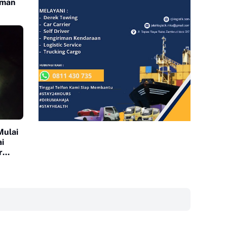
sman
Mulai
i
r
‎ ‎ ‎