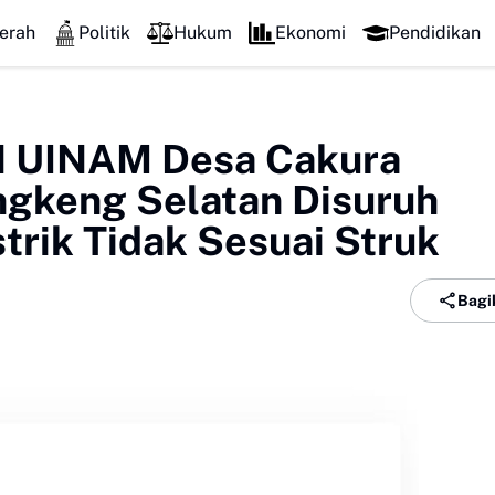
erah
Politik
Hukum
Ekonomi
Pendidikan
N UINAM Desa Cakura
gkeng Selatan Disuruh
trik Tidak Sesuai Struk
Bagi