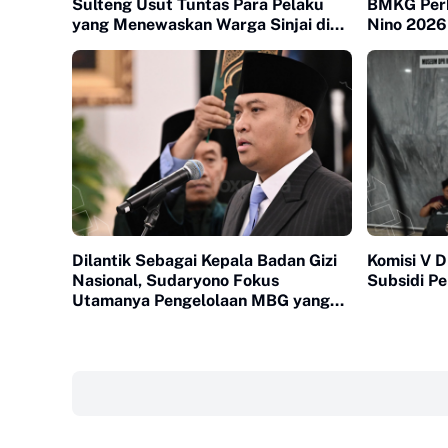
Sulteng Usut Tuntas Para Pelaku
BMKG Perk
yang Menewaskan Warga Sinjai di
Nino 2026
Morowali
Dilantik Sebagai Kepala Badan Gizi
Komisi V D
Nasional, Sudaryono Fokus
Subsidi Pe
Utamanya Pengelolaan MBG yang
Semakin Transparan
‎ ‎ ‎