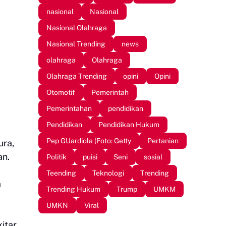
nasional
Nasional
Nasional Olahraga
Nasional Trending
news
olahraga
Olahraga
Olahraga Trending
opini
Opini
Otomotif
Pemerintah
Pemerintahan
pendidikan
Pendidikan
Pendidikan Hukum
Pep GUardiola (Foto: Getty
Pertanian
ura,
an.
Politik
puisi
Seni
sosial
Teending
Teknologi
Trending
a
Trending Hukum
Trump
UMKM
UMKN
Viral
itar