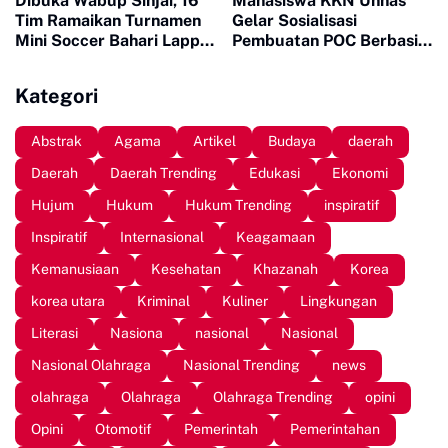
Dibuka Wabup Sinjai, 16
Mahasiswa KKN Unhas
Tim Ramaikan Turnamen
Gelar Sosialisasi
Mini Soccer Bahari Lappa
Pembuatan POC Berbasis
Cup 2026
Limbah Organik Rumah
Tangga di Bantaeng
Kategori
Abstrak
Agama
Artikel
Budaya
daerah
Daerah
Daerah Trending
Edukasi
Ekonomi
Hujum
Hukum
Hukum Trending
inspiratif
Inspiratif
Internasional
Keagamaan
Kemanusiaan
Kesehatan
Khazanah
Korea
korea utara
Kriminal
Kuliner
Lingkungan
Literasi
Nasiona
nasional
Nasional
Nasional Olahraga
Nasional Trending
news
olahraga
Olahraga
Olahraga Trending
opini
Opini
Otomotif
Pemerintah
Pemerintahan