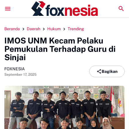
DPRD Sinjai Temui DPRD Morowali Bahas Penanganan K
Beranda
Daerah
Hukum
Trending
IMOS UNM Kecam Pelaku
Pemukulan Terhadap Guru di
Sinjai
FOXNESIA
Bagikan
September 17, 2025