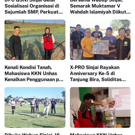
Sosialisasi Organisasi di
Semarak Muktamar V
Sejumlah SMP, Perkuat
Wahdah Islamiyah Diikuti
Karakter dan Jiwa
Ratusan Peserta
Kepemimpinan Pelajar
Kenali Kondisi Tanah,
X-PRO Sinjai Rayakan
Mahasiswa KKN Unhas
Anniversary Ke-5 di
Kenalkan Penggunaan pH
Tanjung Bira, Soliditas
Meter 4 in 1 dan Dampingi
Komunitas Makin Tidak
Petani di Desa Lonrong
Terbendung