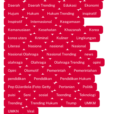
Daerah
Daerah Trending
Edukasi
Ekonomi
Hujum
Hukum
Hukum Trending
inspiratif
Inspiratif
Internasional
Keagamaan
Kemanusiaan
Kesehatan
Khazanah
Korea
korea utara
Kriminal
Kuliner
Lingkungan
Literasi
Nasiona
nasional
Nasional
Nasional Olahraga
Nasional Trending
news
olahraga
Olahraga
Olahraga Trending
opini
Opini
Otomotif
Pemerintah
Pemerintahan
pendidikan
Pendidikan
Pendidikan Hukum
Pep GUardiola (Foto: Getty
Pertanian
Politik
puisi
Seni
sosial
Teending
Teknologi
Trending
Trending Hukum
Trump
UMKM
UMKN
Viral