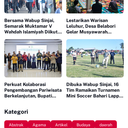
Bersama Wabup Sinjai,
Lestarikan Warisan
Semarak Muktamar V
Leluhur, Desa Belabori
Wahdah Islamiyah Diikuti
Gelar Musyawarah
Ratusan Peserta
Persiapan Mattompang
Badik
Perkuat Kolaborasi
Dibuka Wabup Sinjai, 16
Pengembangan Pariwisata
Tim Ramaikan Turnamen
Berkelanjutan, Bupati
Mini Soccer Bahari Lappa
Sinjai Buka Pengabdian
Cup 2026
Masyarakat FISIP Unhas
Kategori
Abstrak
Agama
Artikel
Budaya
daerah