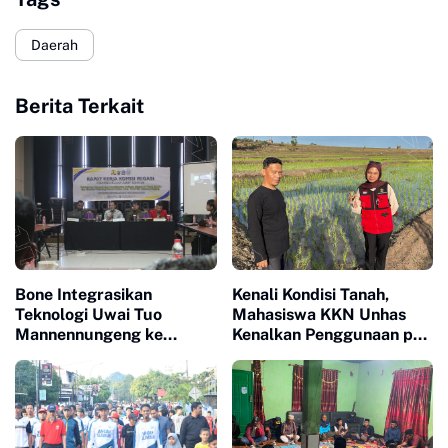
Daerah
Berita Terkait
Bone Integrasikan
Kenali Kondisi Tanah,
Teknologi Uwai Tuo
Mahasiswa KKN Unhas
Mannennungeng ke
Kenalkan Penggunaan pH
Program JIAT untuk
Meter 4 in 1 dan Dampingi
Dukung Modernisasi
Petani di Desa Lonrong
Irigasi