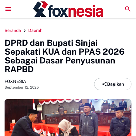
wali Bahas Penanganan Kasus Meninggalnya Wawan
Bupati Sinjai Lep
Beranda
Daerah
DPRD dan Bupati Sinjai
Sepakati KUA dan PPAS 2026
Sebagai Dasar Penyusunan
RAPBD
FOXNESIA
Bagikan
September 12, 2025