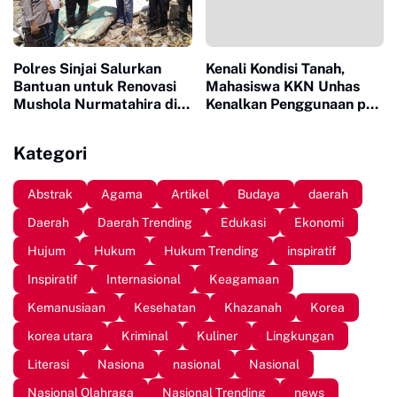
Polres Sinjai Salurkan
Kenali Kondisi Tanah,
Bantuan untuk Renovasi
Mahasiswa KKN Unhas
Mushola Nurmatahira di
Kenalkan Penggunaan pH
Pantai Karampuang
Meter 4 in 1 dan Dampingi
Petani di Desa Lonrong
Kategori
Abstrak
Agama
Artikel
Budaya
daerah
Daerah
Daerah Trending
Edukasi
Ekonomi
Hujum
Hukum
Hukum Trending
inspiratif
Inspiratif
Internasional
Keagamaan
Kemanusiaan
Kesehatan
Khazanah
Korea
korea utara
Kriminal
Kuliner
Lingkungan
Literasi
Nasiona
nasional
Nasional
Nasional Olahraga
Nasional Trending
news