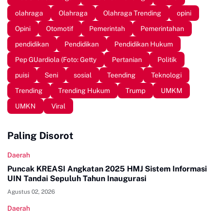
olahraga
Olahraga
Olahraga Trending
opini
Opini
Otomotif
Pemerintah
Pemerintahan
pendidikan
Pendidikan
Pendidikan Hukum
Pep GUardiola (Foto: Getty
Pertanian
Politik
puisi
Seni
sosial
Teending
Teknologi
Trending
Trending Hukum
Trump
UMKM
UMKN
Viral
Paling Disorot
Daerah
Puncak KREASI Angkatan 2025 HMJ Sistem Informasi
UIN Tandai Sepuluh Tahun Inaugurasi
Agustus 02, 2026
Daerah