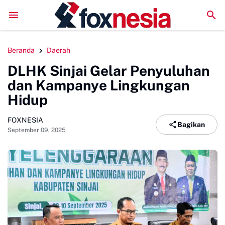
n Wakaf Al-Qur'an di Masjid Tua
Dibuka Wabup Sinjai, 16 Tim Ramaik
Beranda
Daerah
DLHK Sinjai Gelar Penyuluhan
dan Kampanye Lingkungan
Hidup
FOXNESIA
Bagikan
September 09, 2025