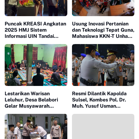
Puncak KREASI Angkatan
Usung Inovasi Pertanian
2025 HMJ Sistem
dan Teknologi Tepat Guna,
Informasi UIN Tandai
Mahasiswa KKN-T Unhas
Sepuluh Tahun Inaugurasi
Gelar Seminar Program
Kerja
Lestarikan Warisan
Resmi Dilantik Kapolda
Leluhur, Desa Belabori
Sulsel, Kombes Pol. Dr.
Gelar Musyawarah
Muh. Yusuf Usman
Persiapan Mattompang
Nahkodai Polresta Gowa
Badik