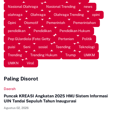
Nasional Olahraga
Nasional Trending
news
olahraga
Olahraga
Olahraga Trending
opini
Opini
Otomotif
Pemerintah
Pemerintahan
pendidikan
Pendidikan
Pendidikan Hukum
Pep GUardiola (Foto: Getty
Pertanian
Politik
puisi
Seni
sosial
Teending
Teknologi
Trending
Trending Hukum
Trump
UMKM
UMKN
Viral
Paling Disorot
Daerah
Puncak KREASI Angkatan 2025 HMJ Sistem Informasi
UIN Tandai Sepuluh Tahun Inaugurasi
Agustus 02, 2026