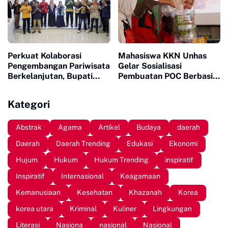
Perkuat Kolaborasi
Mahasiswa KKN Unhas
Pengembangan Pariwisata
Gelar Sosialisasi
Berkelanjutan, Bupati
Pembuatan POC Berbasis
Sinjai Buka Pengabdian
Limbah Organik Rumah
Masyarakat FISIP Unhas
Tangga di Bantaeng
Kategori
Abstrak
Agama
Artikel
Budaya
daerah
Daerah
Daerah Trending
Edukasi
Ekonomi
Hujum
Hukum
Hukum Trending
inspiratif
Inspiratif
Internasional
Keagamaan
Kemanusiaan
Kesehatan
Khazanah
Korea
korea utara
Kriminal
Kuliner
Lingkungan
Literasi
Nasiona
nasional
Nasional