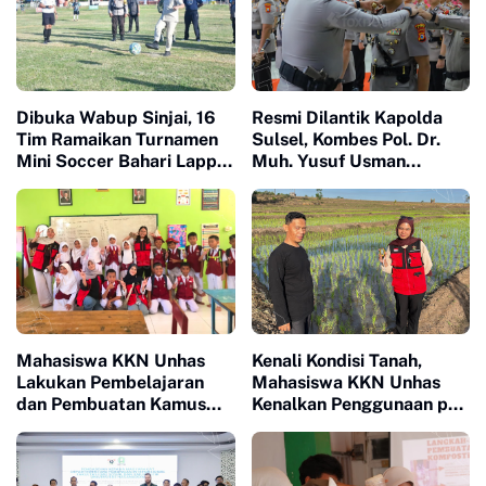
Dibuka Wabup Sinjai, 16
Resmi Dilantik Kapolda
Tim Ramaikan Turnamen
Sulsel, Kombes Pol. Dr.
Mini Soccer Bahari Lappa
Muh. Yusuf Usman
Cup 2026
Nahkodai Polresta Gowa
Mahasiswa KKN Unhas
Kenali Kondisi Tanah,
Lakukan Pembelajaran
Mahasiswa KKN Unhas
dan Pembuatan Kamus
Kenalkan Penggunaan pH
Bahasa Mandarin di SD
Meter 4 in 1 dan Dampingi
Inpres Lonrong
Petani di Desa Lonrong