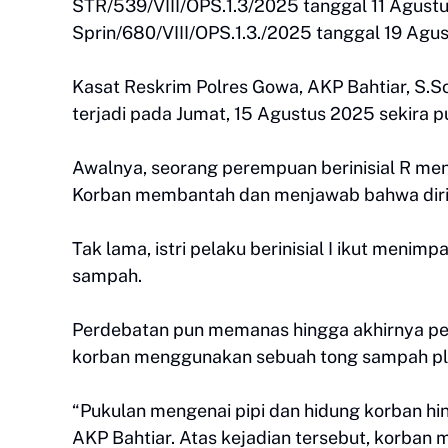
STR/539/VIII/OPS.1.3/2025 tanggal 11 Agust
Sprin/680/VIII/OPS.1.3./2025 tanggal 19 Agu
Kasat Reskrim Polres Gowa, AKP Bahtiar, S.S
terjadi pada Jumat, 15 Agustus 2025 sekira p
Awalnya, seorang perempuan berinisial R me
Korban membantah dan menjawab bahwa diriny
Tak lama, istri pelaku berinisial I ikut m
sampah.
Perdebatan pun memanas hingga akhirnya pe
korban menggunakan sebuah tong sampah pla
“Pukulan mengenai pipi dan hidung korban hi
AKP Bahtiar. Atas kejadian tersebut, korban