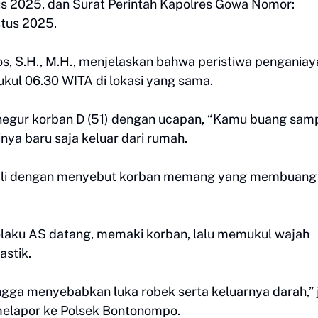
us 2025, dan Surat Perintah Kapolres Gowa Nomor:
stus 2025.
os, S.H., M.H., menjelaskan bahwa peristiwa pengania
ukul 06.30 WITA di lokasi yang sama.
negur korban D (51) dengan ucapan, “Kamu buang sam
a baru saja keluar dari rumah.
enimpali dengan menyebut korban memang yang membuang
laku AS datang, memaki korban, lalu memukul wajah
stik.
ngga menyebabkan luka robek serta keluarnya darah,” 
 melapor ke Polsek Bontonompo.