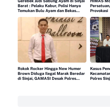
Gerebek Judi Sabung Ayam di Sinjai
HIMAS Mor
Barat : Pelaku Kabur, Polisi Hanya
Persatuan,
Temukan Bulu Ayam dan Bekas
Provokasi
Aktifitas Adu Ayam
Rokok Rocker Hingga New Humer
Kasus Penc
Brown Diduga Ilegal Marak Beredar
Kecamatan
di Sinjai, GAMASI Desak Polres
Polres Sin
Sinjai Hingga Dirkrimsus Bertindak
dapat Tima
‎ ‎ ‎