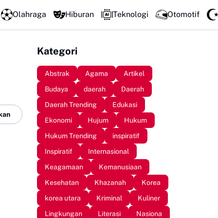
Perkuat Kolaborasi Pengembangan Pariwisata Berkelanjut
Olahraga
Hiburan
Teknologi
Otomotif
Kategori
Abstrak
Agama
Artikel
Budaya
daerah
Daerah
Daerah Trending
Edukasi
kan
Ekonomi
Hujum
Hukum
Hukum Trending
inspiratif
Inspiratif
Internasional
Keagamaan
Kemanusiaan
Kesehatan
Khazanah
Korea
korea utara
Kriminal
Kuliner
Lingkungan
Literasi
Nasiona