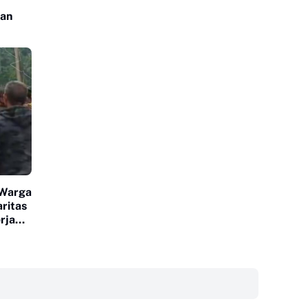
an
 Warga
aritas
rja
‎ ‎ ‎