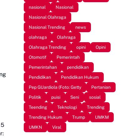
nasional
Nasional
Nasional Olahraga
Nasional Trending
news
olahraga
Olahraga
Olahraga Trending
opini
Opini
Otomotif
Pemerintah
Pemerintahan
pendidikan
ang
Pendidikan
Pendidikan Hukum
Pep GUardiola (Foto: Getty
Pertanian
Politik
puisi
Seni
sosial
Teending
Teknologi
Trending
Trending Hukum
Trump
UMKM
15
UMKN
Viral
r: