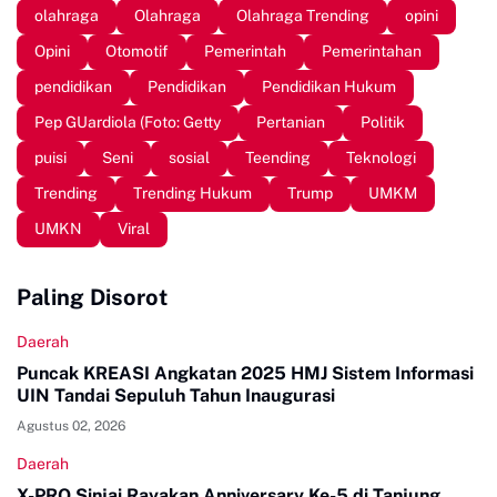
olahraga
Olahraga
Olahraga Trending
opini
Opini
Otomotif
Pemerintah
Pemerintahan
pendidikan
Pendidikan
Pendidikan Hukum
Pep GUardiola (Foto: Getty
Pertanian
Politik
puisi
Seni
sosial
Teending
Teknologi
Trending
Trending Hukum
Trump
UMKM
UMKN
Viral
Paling Disorot
Daerah
Puncak KREASI Angkatan 2025 HMJ Sistem Informasi
UIN Tandai Sepuluh Tahun Inaugurasi
Agustus 02, 2026
Daerah
X-PRO Sinjai Rayakan Anniversary Ke-5 di Tanjung