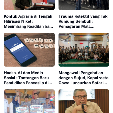
Konflik Agraria di Tengah
Trauma Kolektif yang Tak
Hilirisasi Nikel :
Kunjung Sembuh :
Menimbang Keadilan bagi
Pemagaran Mall,
Petani Laoli dalam Proyek
Penjarahan Agustus 25
Strategis Nasional PT
dan Memori Kelam 1998
Indonesia Huali Industry
Park
Hoaks, AI dan Media
Mengawali Pengabdian
Sosial : Tantangan Baru
dengan Sujud, Kapolresta
Pendidikan Pancasila di
Gowa Luncurkan Safari
Era Digital
Subuh dan Wakaf Al-
Qur'an di Masjid Tua