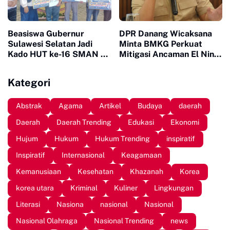
Beasiswa Gubernur
DPR Danang Wicaksana
Sulawesi Selatan Jadi
Minta BMKG Perkuat
Kado HUT ke-16 SMAN 10
Mitigasi Ancaman El Nino
Sinjai
2026
Kategori
Abstrak
Agama
Artikel
Budaya
daerah
Daerah
Daerah Trending
Edukasi
Ekonomi
Hujum
Hukum
Hukum Trending
inspiratif
Inspiratif
Internasional
Keagamaan
Kemanusiaan
Kesehatan
Khazanah
Korea
korea utara
Kriminal
Kuliner
Lingkungan
Literasi
Nasiona
nasional
Nasional
Nasional Olahraga
Nasional Trending
news