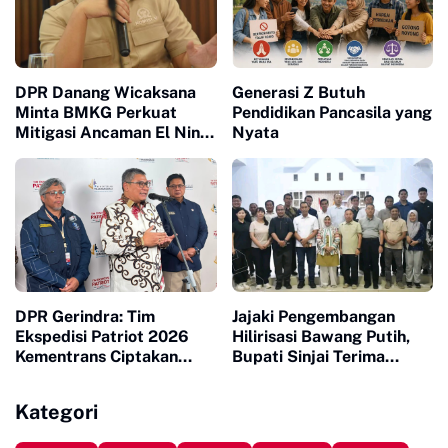
DPR Danang Wicaksana
Generasi Z Butuh
Minta BMKG Perkuat
Pendidikan Pancasila yang
Mitigasi Ancaman El Nino
Nyata
2026
DPR Gerindra: Tim
Jajaki Pengembangan
Ekspedisi Patriot 2026
Hilirisasi Bawang Putih,
Kementrans Ciptakan
Bupati Sinjai Terima
Pertumbuhan Ekonomi
Investor Indonesia-China
Baru di Kawasan
Kategori
Transmigrasi