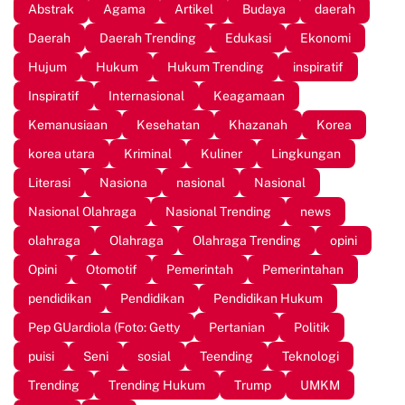
Abstrak
Agama
Artikel
Budaya
daerah
Daerah
Daerah Trending
Edukasi
Ekonomi
Hujum
Hukum
Hukum Trending
inspiratif
Inspiratif
Internasional
Keagamaan
Kemanusiaan
Kesehatan
Khazanah
Korea
korea utara
Kriminal
Kuliner
Lingkungan
Literasi
Nasiona
nasional
Nasional
Nasional Olahraga
Nasional Trending
news
olahraga
Olahraga
Olahraga Trending
opini
Opini
Otomotif
Pemerintah
Pemerintahan
pendidikan
Pendidikan
Pendidikan Hukum
Pep GUardiola (Foto: Getty
Pertanian
Politik
puisi
Seni
sosial
Teending
Teknologi
Trending
Trending Hukum
Trump
UMKM