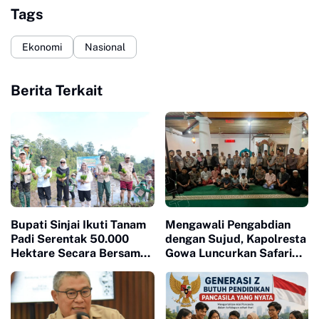
Tags
Ekonomi
Nasional
Berita Terkait
Bupati Sinjai Ikuti Tanam
Mengawali Pengabdian
Padi Serentak 50.000
dengan Sujud, Kapolresta
Hektare Secara Bersama
Gowa Luncurkan Safari
di 25 Provinsi di Indonesia
Subuh dan Wakaf Al-
Qur'an di Masjid Tua