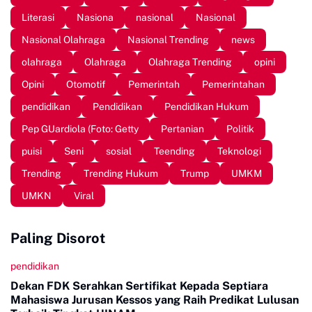
Literasi
Nasiona
nasional
Nasional
Nasional Olahraga
Nasional Trending
news
olahraga
Olahraga
Olahraga Trending
opini
Opini
Otomotif
Pemerintah
Pemerintahan
pendidikan
Pendidikan
Pendidikan Hukum
Pep GUardiola (Foto: Getty
Pertanian
Politik
puisi
Seni
sosial
Teending
Teknologi
Trending
Trending Hukum
Trump
UMKM
UMKN
Viral
Paling Disorot
pendidikan
Dekan FDK Serahkan Sertifikat Kepada Septiara
Mahasiswa Jurusan Kessos yang Raih Predikat Lulusan