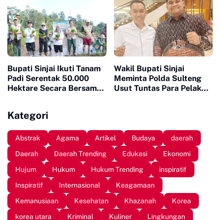
Bupati Sinjai Ikuti Tanam
Wakil Bupati Sinjai
Padi Serentak 50.000
Meminta Polda Sulteng
Hektare Secara Bersama
Usut Tuntas Para Pelaku
di 25 Provinsi di Indonesia
yang Menewaskan Warga
Sinjai di Morowali
Kategori
Abstrak
Agama
Artikel
Budaya
daerah
Daerah
Daerah Trending
Edukasi
Ekonomi
Hujum
Hukum
Hukum Trending
inspiratif
Inspiratif
Internasional
Keagamaan
Kemanusiaan
Kesehatan
Khazanah
Korea
korea utara
Kriminal
Kuliner
Lingkungan