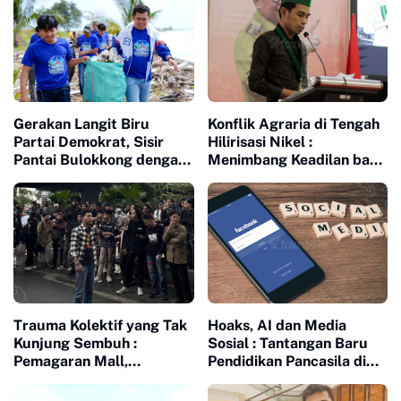
Gerakan Langit Biru
Konflik Agraria di Tengah
Partai Demokrat, Sisir
Hilirisasi Nikel :
Pantai Bulokkong dengan
Menimbang Keadilan bagi
Bakti Sosial
Petani Laoli dalam Proyek
Strategis Nasional PT
Indonesia Huali Industry
Park
Trauma Kolektif yang Tak
Hoaks, AI dan Media
Kunjung Sembuh :
Sosial : Tantangan Baru
Pemagaran Mall,
Pendidikan Pancasila di
Penjarahan Agustus 25
Era Digital
dan Memori Kelam 1998