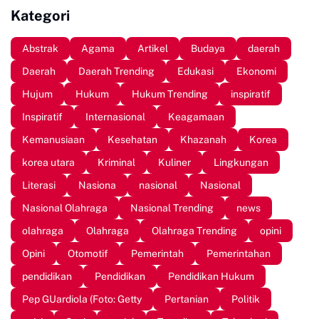
Kategori
Abstrak
Agama
Artikel
Budaya
daerah
Daerah
Daerah Trending
Edukasi
Ekonomi
Hujum
Hukum
Hukum Trending
inspiratif
Inspiratif
Internasional
Keagamaan
Kemanusiaan
Kesehatan
Khazanah
Korea
korea utara
Kriminal
Kuliner
Lingkungan
Literasi
Nasiona
nasional
Nasional
Nasional Olahraga
Nasional Trending
news
olahraga
Olahraga
Olahraga Trending
opini
Opini
Otomotif
Pemerintah
Pemerintahan
pendidikan
Pendidikan
Pendidikan Hukum
Pep GUardiola (Foto: Getty
Pertanian
Politik