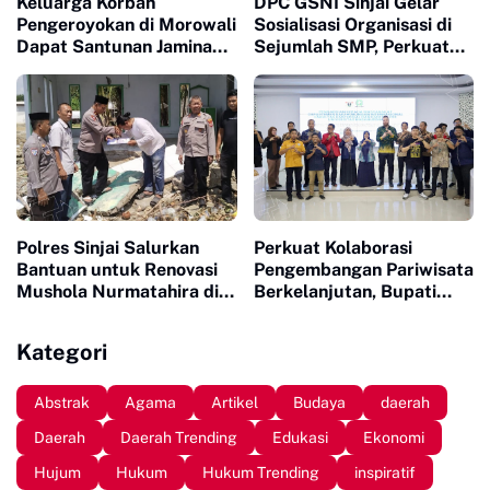
Keluarga Korban
DPC GSNI Sinjai Gelar
Pengeroyokan di Morowali
Sosialisasi Organisasi di
Dapat Santunan Jaminan
Sejumlah SMP, Perkuat
Sosial Senilai Puluhan
Karakter dan Jiwa
Juta
Kepemimpinan Pelajar
Polres Sinjai Salurkan
Perkuat Kolaborasi
Bantuan untuk Renovasi
Pengembangan Pariwisata
Mushola Nurmatahira di
Berkelanjutan, Bupati
Pantai Karampuang
Sinjai Buka Pengabdian
Masyarakat FISIP Unhas
Kategori
Abstrak
Agama
Artikel
Budaya
daerah
Daerah
Daerah Trending
Edukasi
Ekonomi
Hujum
Hukum
Hukum Trending
inspiratif