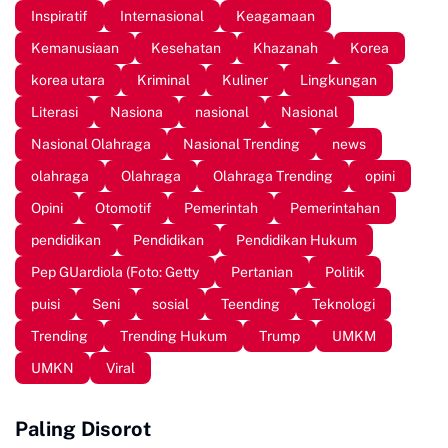
Inspiratif
Internasional
Keagamaan
Kemanusiaan
Kesehatan
Khazanah
Korea
korea utara
Kriminal
Kuliner
Lingkungan
Literasi
Nasiona
nasional
Nasional
Nasional Olahraga
Nasional Trending
news
olahraga
Olahraga
Olahraga Trending
opini
Opini
Otomotif
Pemerintah
Pemerintahan
pendidikan
Pendidikan
Pendidikan Hukum
Pep GUardiola (Foto: Getty
Pertanian
Politik
puisi
Seni
sosial
Teending
Teknologi
Trending
Trending Hukum
Trump
UMKM
UMKN
Viral
Paling Disorot