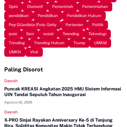
Opini
Otomotif
Pemerintah
Pemerintahan
pendidikan
Pendidikan
Pendidikan Hukum
Pep GUardiola (Foto: Getty
Pertanian
Politik
puisi
Seni
sosial
Teending
Teknologi
Trending
Trending Hukum
Trump
UMKM
UMKN
Viral
Paling Disorot
Daerah
Puncak KREASI Angkatan 2025 HMJ Sistem Informasi
UIN Tandai Sepuluh Tahun Inaugurasi
Agustus 02, 2026
Daerah
X-PRO Sinjai Rayakan Anniversary Ke-5 di Tanjung
Bira, Soliditas Komunitas Makin Tidak Terbendung