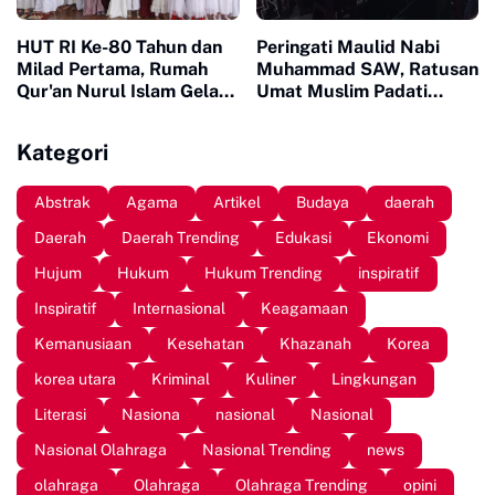
HUT RI Ke-80 Tahun dan
Peringati Maulid Nabi
Milad Pertama, Rumah
Muhammad SAW, Ratusan
Qur'an Nurul Islam Gelar
Umat Muslim Padati
Berbagai Lomba
Mesjid di Balangnipa
Kategori
Abstrak
Agama
Artikel
Budaya
daerah
Daerah
Daerah Trending
Edukasi
Ekonomi
Hujum
Hukum
Hukum Trending
inspiratif
Inspiratif
Internasional
Keagamaan
Kemanusiaan
Kesehatan
Khazanah
Korea
korea utara
Kriminal
Kuliner
Lingkungan
Literasi
Nasiona
nasional
Nasional
Nasional Olahraga
Nasional Trending
news
olahraga
Olahraga
Olahraga Trending
opini