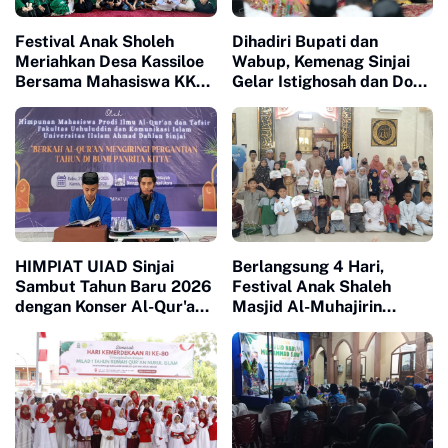
Festival Anak Sholeh
Dihadiri Bupati dan
Meriahkan Desa Kassiloe
Wabup, Kemenag Sinjai
Bersama Mahasiswa KKN
Gelar Istighosah dan Doa
UINAM
Bersama untuk
Keselamatan Bangsa
HIMPIAT UIAD Sinjai
Berlangsung 4 Hari,
Sambut Tahun Baru 2026
Festival Anak Shaleh
dengan Konser Al-Qur'an
Masjid Al-Muhajirin
30 Juz
Saocitra Resmi Ditutup