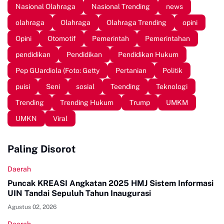
Nasional Olahraga
Nasional Trending
news
olahraga
Olahraga
Olahraga Trending
opini
Opini
Otomotif
Pemerintah
Pemerintahan
pendidikan
Pendidikan
Pendidikan Hukum
Pep GUardiola (Foto: Getty
Pertanian
Politik
puisi
Seni
sosial
Teending
Teknologi
Trending
Trending Hukum
Trump
UMKM
UMKN
Viral
Paling Disorot
Daerah
Puncak KREASI Angkatan 2025 HMJ Sistem Informasi
UIN Tandai Sepuluh Tahun Inaugurasi
Agustus 02, 2026