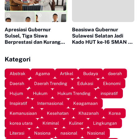
Apresiasi Gubernur
Beasiswa Gubernur
Sulsel, Tiga Siswa
Sulawesi Selatan Jadi
Berprestasi dan Kurang
Kado HUT ke-16 SMAN 10
Mampu di SMAN 9 Sinjai
Sinjai
Terima Beasiswa
Kategori
Pendidikan
Abstrak
Agama
Artikel
Budaya
daerah
Daerah
Daerah Trending
Edukasi
Ekonomi
Hujum
Hukum
Hukum Trending
inspiratif
Inspiratif
Internasional
Keagamaan
Kemanusiaan
Kesehatan
Khazanah
Korea
korea utara
Kriminal
Kuliner
Lingkungan
Literasi
Nasiona
nasional
Nasional