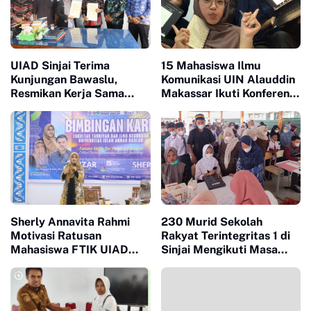
UIAD Sinjai Terima
15 Mahasiswa Ilmu
Kunjungan Bawaslu,
Komunikasi UIN Alauddin
Resmikan Kerja Sama
Makassar Ikuti Konferensi
Melalui Penandatanganan
Nasional Mahasiswa
MoU
Secara Daring
Sherly Annavita Rahmi
230 Murid Sekolah
Motivasi Ratusan
Rakyat Terintegritas 1 di
Mahasiswa FTIK UIAD
Sinjai Mengikuti Masa
Sinjai dalam Bimbingan
Pengenalan Lingkungan
Karir
Sekolah