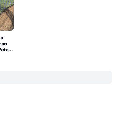
wa
aan
Petani
‎ ‎ ‎