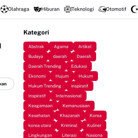
Perkuat Kolaborasi Pengembangan Pariwisata Berkelanjutan
Olahraga
Hiburan
Teknologi
Otomotif
Kategori
a
Abstrak
Agama
Artikel
Budaya
daerah
Daerah
Daerah Trending
Edukasi
Ekonomi
Hujum
Hukum
kan
Hukum Trending
inspiratif
Inspiratif
Internasional
Keagamaan
Kemanusiaan
Kesehatan
Khazanah
Korea
korea utara
Kriminal
Kuliner
Lingkungan
Literasi
Nasiona