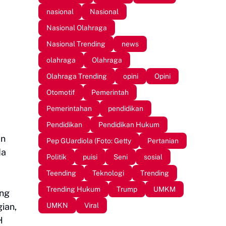
nasional
Nasional
Nasional Olahraga
Nasional Trending
news
olahraga
Olahraga
Olahraga Trending
opini
Opini
Otomotif
Pemerintah
Pemerintahan
pendidikan
Pendidikan
Pendidikan Hukum
an
Pep GUardiola (Foto: Getty
Pertanian
da
Politik
puisi
Seni
sosial
Teending
Teknologi
Trending
Trending Hukum
Trump
UMKM
ung
UMKN
Viral
gian,
H