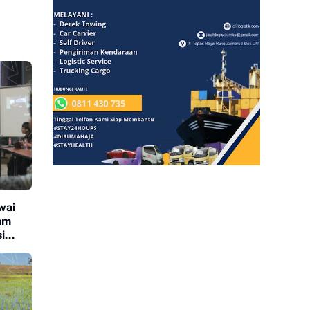
wai
am
i