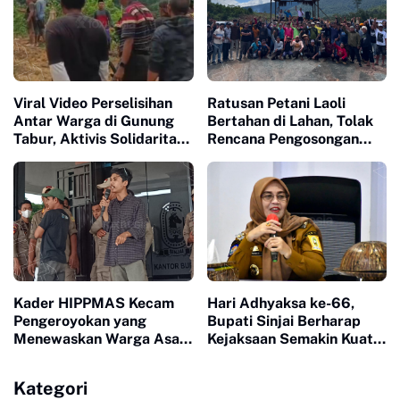
Viral Video Perselisihan
Ratusan Petani Laoli
Antar Warga di Gunung
Bertahan di Lahan, Tolak
Tabur, Aktivis Solidaritas
Rencana Pengosongan
Pemuda Nusantara Soroti
Pemkab Luwu Timur
Kinerja Kepolisian
Kader HIPPMAS Kecam
Hari Adhyaksa ke-66,
Pengeroyokan yang
Bupati Sinjai Berharap
Menewaskan Warga Asal
Kejaksaan Semakin Kuat
Sinjai di Morowali
dalam Penegakan Hukum
yang Berkeadilan
Kategori