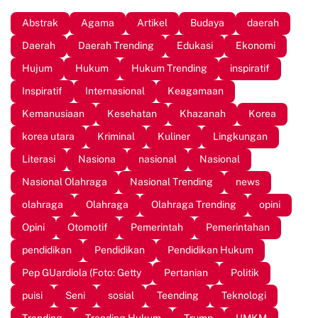
Abstrak
Agama
Artikel
Budaya
daerah
Daerah
Daerah Trending
Edukasi
Ekonomi
Hujum
Hukum
Hukum Trending
inspiratif
Inspiratif
Internasional
Keagamaan
Kemanusiaan
Kesehatan
Khazanah
Korea
korea utara
Kriminal
Kuliner
Lingkungan
Literasi
Nasiona
nasional
Nasional
Nasional Olahraga
Nasional Trending
news
olahraga
Olahraga
Olahraga Trending
opini
Opini
Otomotif
Pemerintah
Pemerintahan
pendidikan
Pendidikan
Pendidikan Hukum
Pep GUardiola (Foto: Getty
Pertanian
Politik
puisi
Seni
sosial
Teending
Teknologi