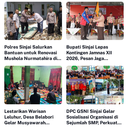
Polres Sinjai Salurkan
Bupati Sinjai Lepas
Bantuan untuk Renovasi
Kontingen Jamnas XII
Mushola Nurmatahira di
2026, Pesan Jaga
Pantai Karampuang
Kesehatan dan Ukir
Prestasi
Lestarikan Warisan
DPC GSNI Sinjai Gelar
Leluhur, Desa Belabori
Sosialisasi Organisasi di
Gelar Musyawarah
Sejumlah SMP, Perkuat