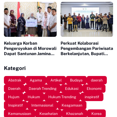
Persiapan Mattompang
Karakter dan Jiwa
Badik
Kepemimpinan Pelajar
Keluarga Korban
Perkuat Kolaborasi
Pengeroyokan di Morowali
Pengembangan Pariwisata
Dapat Santunan Jaminan
Berkelanjutan, Bupati
Sosial Senilai Puluhan
Sinjai Buka Pengabdian
Juta
Masyarakat FISIP Unhas
Kategori
Abstrak
Agama
Artikel
Budaya
daerah
Daerah
Daerah Trending
Edukasi
Ekonomi
Hujum
Hukum
Hukum Trending
inspiratif
Inspiratif
Internasional
Keagamaan
Kemanusiaan
Kesehatan
Khazanah
Korea