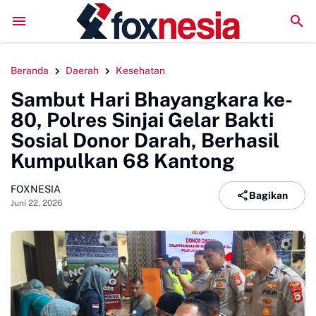
LPM Penalaran UNM Gelar Sidang Pleno, Evaluasi Kinerja
Beranda
Daerah
Kesehatan
Sambut Hari Bhayangkara ke-
80, Polres Sinjai Gelar Bakti
Sosial Donor Darah, Berhasil
Kumpulkan 68 Kantong
FOXNESIA
Bagikan
Juni 22, 2026