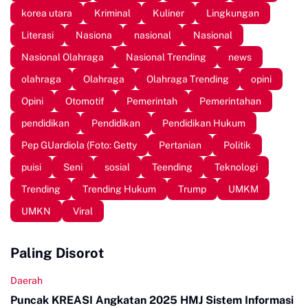
korea utara
Kriminal
Kuliner
Lingkungan
Literasi
Nasiona
nasional
Nasional
Nasional Olahraga
Nasional Trending
news
olahraga
Olahraga
Olahraga Trending
opini
Opini
Otomotif
Pemerintah
Pemerintahan
pendidikan
Pendidikan
Pendidikan Hukum
Pep GUardiola (Foto: Getty
Pertanian
Politik
puisi
Seni
sosial
Teending
Teknologi
Trending
Trending Hukum
Trump
UMKM
UMKN
Viral
Paling Disorot
Daerah
Puncak KREASI Angkatan 2025 HMJ Sistem Informasi