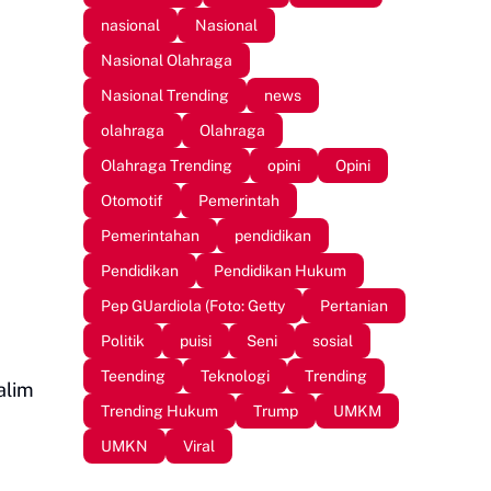
nasional
Nasional
Nasional Olahraga
Nasional Trending
news
olahraga
Olahraga
Olahraga Trending
opini
Opini
Otomotif
Pemerintah
Pemerintahan
pendidikan
Pendidikan
Pendidikan Hukum
Pep GUardiola (Foto: Getty
Pertanian
Politik
puisi
Seni
sosial
Teending
Teknologi
Trending
alim
Trending Hukum
Trump
UMKM
UMKN
Viral