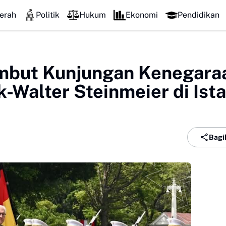
erah
Politik
Hukum
Ekonomi
Pendidikan
mbut Kunjungan Kenegara
-Walter Steinmeier di Ist
Bagi