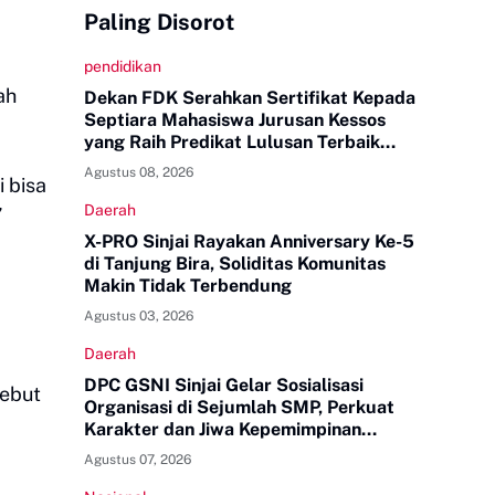
Paling Disorot
pendidikan
ah
Dekan FDK Serahkan Sertifikat Kepada
Septiara Mahasiswa Jurusan Kessos
yang Raih Predikat Lulusan Terbaik
Tingkat UINAM
Agustus 08, 2026
 bisa
Daerah
”
X-PRO Sinjai Rayakan Anniversary Ke-5
di Tanjung Bira, Soliditas Komunitas
Makin Tidak Terbendung
Agustus 03, 2026
Daerah
DPC GSNI Sinjai Gelar Sosialisasi
sebut
Organisasi di Sejumlah SMP, Perkuat
Karakter dan Jiwa Kepemimpinan
Pelajar
Agustus 07, 2026