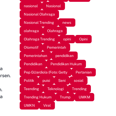
nasional
Nasional
Nasional Olahraga
Nasional Trending
news
olahraga
Olahraga
Olahraga Trending
opini
Opini
Otomotif
Pemerintah
Pemerintahan
pendidikan
Pendidikan
Pendidikan Hukum
ma
Pep GUardiola (Foto: Getty
Pertanian
rsen.
Politik
puisi
Seni
sosial
Teending
Teknologi
Trending
n.
la
Trending Hukum
Trump
UMKM
UMKN
Viral