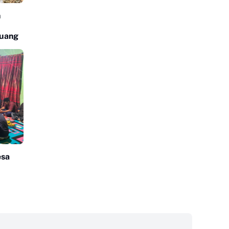
n
puang
esa
‎ ‎ ‎