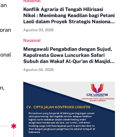
Nasional
dan
Konflik Agraria di Tengah Hilirisasi
Nikel : Menimbang Keadilan bagi Petani
Laoli dalam Proyek Strategis Nasional
PT Indonesia Huali Industry Park
toran
Agustus 03, 2026
Nasional
Mengawali Pengabdian dengan Sujud,
ional
Kapolresta Gowa Luncurkan Safari
Subuh dan Wakaf Al-Qur'an di Masjid
Tua
Agustus 04, 2026
n,