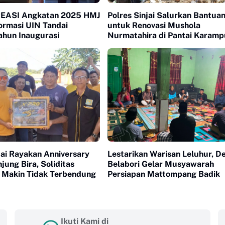
REASI Angkatan 2025 HMJ
Polres Sinjai Salurkan Bantua
ormasi UIN Tandai
untuk Renovasi Mushola
ahun Inaugurasi
Nurmatahira di Pantai Karam
ai Rayakan Anniversary
Lestarikan Warisan Leluhur, D
njung Bira, Soliditas
Belabori Gelar Musyawarah
 Makin Tidak Terbendung
Persiapan Mattompang Badik
Ikuti Kami di