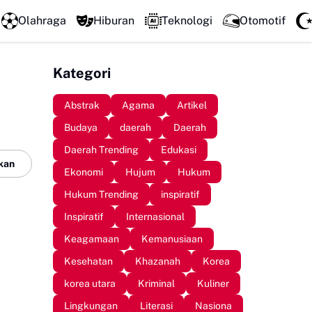
Literatur Institut Minta Polda Metro Jaya Segera Tunta
Olahraga
Hiburan
Teknologi
Otomotif
Kategori
Abstrak
Agama
Artikel
Budaya
daerah
Daerah
Daerah Trending
Edukasi
kan
Ekonomi
Hujum
Hukum
Hukum Trending
inspiratif
Inspiratif
Internasional
Keagamaan
Kemanusiaan
Kesehatan
Khazanah
Korea
korea utara
Kriminal
Kuliner
Lingkungan
Literasi
Nasiona