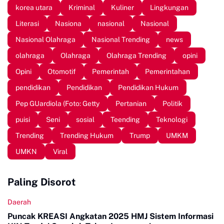
korea utara
Kriminal
Kuliner
Lingkungan
Literasi
Nasiona
nasional
Nasional
Nasional Olahraga
Nasional Trending
news
olahraga
Olahraga
Olahraga Trending
opini
Opini
Otomotif
Pemerintah
Pemerintahan
pendidikan
Pendidikan
Pendidikan Hukum
Pep GUardiola (Foto: Getty
Pertanian
Politik
puisi
Seni
sosial
Teending
Teknologi
Trending
Trending Hukum
Trump
UMKM
UMKN
Viral
Paling Disorot
Daerah
Puncak KREASI Angkatan 2025 HMJ Sistem Informasi