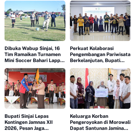
Dibuka Wabup Sinjai, 16
Perkuat Kolaborasi
Tim Ramaikan Turnamen
Pengembangan Pariwisata
Mini Soccer Bahari Lappa
Berkelanjutan, Bupati
Cup 2026
Sinjai Buka Pengabdian
Masyarakat FISIP Unhas
Bupati Sinjai Lepas
Keluarga Korban
Kontingen Jamnas XII
Pengeroyokan di Morowali
2026, Pesan Jaga
Dapat Santunan Jaminan
Kesehatan dan Ukir
Sosial Senilai Puluhan