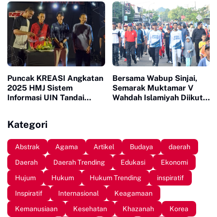
Prestasi
Juta
Puncak KREASI Angkatan
Bersama Wabup Sinjai,
2025 HMJ Sistem
Semarak Muktamar V
Informasi UIN Tandai
Wahdah Islamiyah Diikuti
Sepuluh Tahun Inaugurasi
Ratusan Peserta
Kategori
Abstrak
Agama
Artikel
Budaya
daerah
Daerah
Daerah Trending
Edukasi
Ekonomi
Hujum
Hukum
Hukum Trending
inspiratif
Inspiratif
Internasional
Keagamaan
Kemanusiaan
Kesehatan
Khazanah
Korea