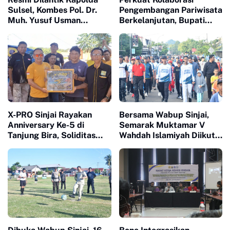
Sulsel, Kombes Pol. Dr.
Pengembangan Pariwisata
Muh. Yusuf Usman
Berkelanjutan, Bupati
Nahkodai Polresta Gowa
Sinjai Buka Pengabdian
Masyarakat FISIP Unhas
X-PRO Sinjai Rayakan
Bersama Wabup Sinjai,
Anniversary Ke-5 di
Semarak Muktamar V
Tanjung Bira, Soliditas
Wahdah Islamiyah Diikuti
Komunitas Makin Tidak
Ratusan Peserta
Terbendung