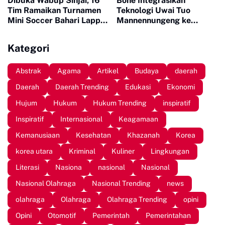
Dibuka Wabup Sinjai, 16
Bone Integrasikan
Tim Ramaikan Turnamen
Teknologi Uwai Tuo
Mini Soccer Bahari Lappa
Mannennungeng ke
Cup 2026
Program JIAT untuk
Dukung Modernisasi
Kategori
Irigasi
Abstrak
Agama
Artikel
Budaya
daerah
Daerah
Daerah Trending
Edukasi
Ekonomi
Hujum
Hukum
Hukum Trending
inspiratif
Inspiratif
Internasional
Keagamaan
Kemanusiaan
Kesehatan
Khazanah
Korea
korea utara
Kriminal
Kuliner
Lingkungan
Literasi
Nasiona
nasional
Nasional
Nasional Olahraga
Nasional Trending
news
olahraga
Olahraga
Olahraga Trending
opini
Opini
Otomotif
Pemerintah
Pemerintahan