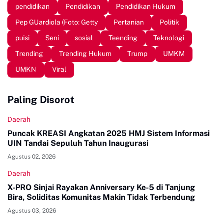
pendidikan
Pendidikan
Pendidikan Hukum
Pep GUardiola (Foto: Getty
Pertanian
Politik
puisi
Seni
sosial
Teending
Teknologi
Trending
Trending Hukum
Trump
UMKM
UMKN
Viral
Paling Disorot
Daerah
Puncak KREASI Angkatan 2025 HMJ Sistem Informasi
UIN Tandai Sepuluh Tahun Inaugurasi
Agustus 02, 2026
Daerah
X-PRO Sinjai Rayakan Anniversary Ke-5 di Tanjung
Bira, Soliditas Komunitas Makin Tidak Terbendung
Agustus 03, 2026