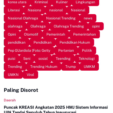
korea utara
Kriminal
Kuliner
Lingkungan
Literasi
Nasiona
nasional
Nasional
Nasional Olahraga
Nasional Trending
news
olahraga
Olahraga
Olahraga Trending
opini
Opini
Otomotif
Pemerintah
Pemerintahan
pendidikan
Pendidikan
Pendidikan Hukum
Pep GUardiola (Foto: Getty
Pertanian
Politik
puisi
Seni
sosial
Teending
Teknologi
Trending
Trending Hukum
Trump
UMKM
UMKN
Viral
Paling Disorot
Daerah
Puncak KREASI Angkatan 2025 HMJ Sistem Informasi
UIN Tandai Sepuluh Tahun Inaugurasi