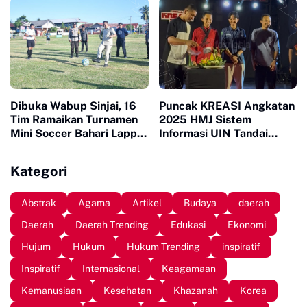
Inpres Lonrong
Petani di Desa Lonrong
Dibuka Wabup Sinjai, 16
Puncak KREASI Angkatan
Tim Ramaikan Turnamen
2025 HMJ Sistem
Mini Soccer Bahari Lappa
Informasi UIN Tandai
Cup 2026
Sepuluh Tahun Inaugurasi
Kategori
Abstrak
Agama
Artikel
Budaya
daerah
Daerah
Daerah Trending
Edukasi
Ekonomi
Hujum
Hukum
Hukum Trending
inspiratif
Inspiratif
Internasional
Keagamaan
Kemanusiaan
Kesehatan
Khazanah
Korea