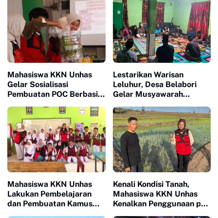
Mahasiswa KKN Unhas
Lestarikan Warisan
Gelar Sosialisasi
Leluhur, Desa Belabori
Pembuatan POC Berbasis
Gelar Musyawarah
Limbah Organik Rumah
Persiapan Mattompang
Tangga di Bantaeng
Badik
Mahasiswa KKN Unhas
Kenali Kondisi Tanah,
Lakukan Pembelajaran
Mahasiswa KKN Unhas
dan Pembuatan Kamus
Kenalkan Penggunaan pH
Bahasa Mandarin di SD
Meter 4 in 1 dan Dampingi