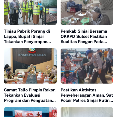
Tinjau Pabrik Porang di
Pemkab Sinjai Bersama
Lappa, Bupati Sinjai
OKKPD Sulsel Pastikan
Tekankan Penyerapan
Kualitas Pangan Pada
Tenaga Kerja Lokal
Program Makanan Bergizi
Gratis
Camat Tallo Pimpin Rakor,
Pastikan Aktivitas
Tekankan Evaluasi
Penyeberangan Aman, Sat
Program dan Penguatan
Polair Polres Sinjai Rutin
Koordinasi Wilayah
Patroli di Cappa Ujung