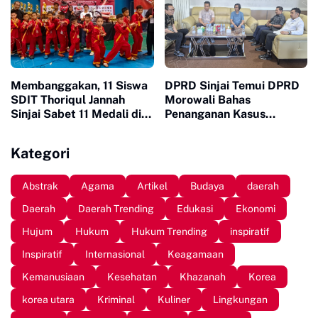
Membanggakan, 11 Siswa
DPRD Sinjai Temui DPRD
SDIT Thoriqul Jannah
Morowali Bahas
Sinjai Sabet 11 Medali di
Penanganan Kasus
GOR Sudiang
Meninggalnya Wawan
Kategori
Abstrak
Agama
Artikel
Budaya
daerah
Daerah
Daerah Trending
Edukasi
Ekonomi
Hujum
Hukum
Hukum Trending
inspiratif
Inspiratif
Internasional
Keagamaan
Kemanusiaan
Kesehatan
Khazanah
Korea
korea utara
Kriminal
Kuliner
Lingkungan