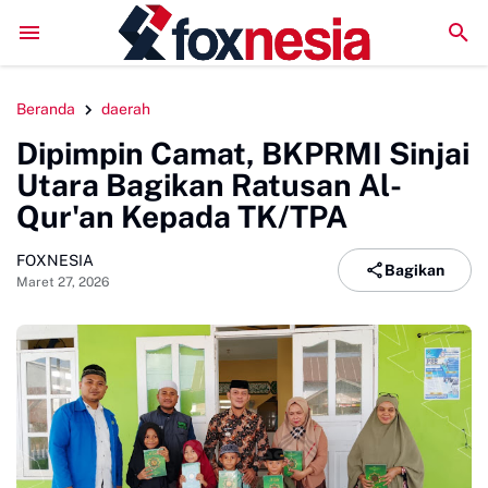
DPRD Sinjai Temui DPRD Morowali Bahas Penanganan Ka
Beranda
daerah
Dipimpin Camat, BKPRMI Sinjai
Utara Bagikan Ratusan Al-
Qur'an Kepada TK/TPA
FOXNESIA
Bagikan
Maret 27, 2026