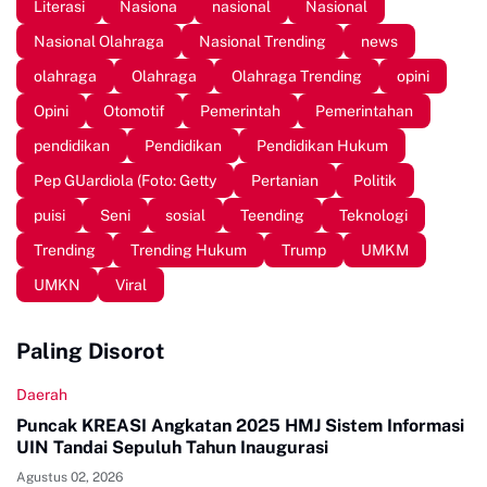
Literasi
Nasiona
nasional
Nasional
Nasional Olahraga
Nasional Trending
news
olahraga
Olahraga
Olahraga Trending
opini
Opini
Otomotif
Pemerintah
Pemerintahan
pendidikan
Pendidikan
Pendidikan Hukum
Pep GUardiola (Foto: Getty
Pertanian
Politik
puisi
Seni
sosial
Teending
Teknologi
Trending
Trending Hukum
Trump
UMKM
UMKN
Viral
Paling Disorot
Daerah
Puncak KREASI Angkatan 2025 HMJ Sistem Informasi
UIN Tandai Sepuluh Tahun Inaugurasi
Agustus 02, 2026