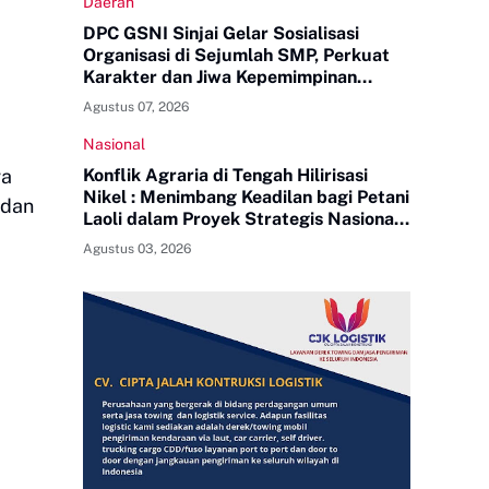
Daerah
DPC GSNI Sinjai Gelar Sosialisasi
Organisasi di Sejumlah SMP, Perkuat
Karakter dan Jiwa Kepemimpinan
Pelajar
Agustus 07, 2026
Nasional
ra
Konflik Agraria di Tengah Hilirisasi
Nikel : Menimbang Keadilan bagi Petani
adan
Laoli dalam Proyek Strategis Nasional
PT Indonesia Huali Industry Park
Agustus 03, 2026