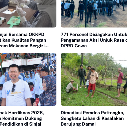
njai Bersama OKKPD
771 Personel Disiagakan Untu
tikan Kualitas Pangan
Pengamanan Aksi Unjuk Rasa d
ram Makanan Bergizi
DPRD Gowa
ncak Hardiknas 2026,
Dimediasi Pemdes Pattongko,
n Komitmen Dukung
Sengketa Lahan di Kasalakan
endidikan di Sinjai
Berujung Damai