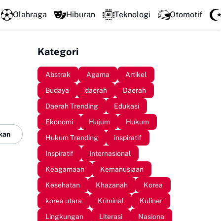
LPM Penalaran UNM Gelar Sidang Pleno, Evaluasi Kinerja Setengah
Olahraga
Hiburan
Teknologi
Otomotif
Kategori
Abstrak
Agama
Artikel
Budaya
daerah
Daerah
Daerah Trending
Edukasi
Ekonomi
Hujum
Hukum
kan
Hukum Trending
inspiratif
Inspiratif
Internasional
Keagamaan
Kemanusiaan
Kesehatan
Khazanah
Korea
korea utara
Kriminal
Kuliner
Lingkungan
Literasi
Nasiona