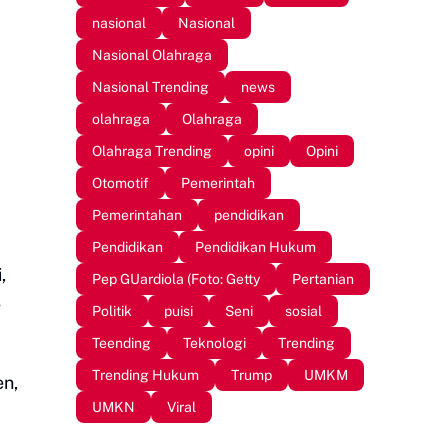
nasional
Nasional
Nasional Olahraga
Nasional Trending
news
olahraga
Olahraga
Olahraga Trending
opini
Opini
Otomotif
Pemerintah
Pemerintahan
pendidikan
Pendidikan
Pendidikan Hukum
,
Pep GUardiola (Foto: Getty
Pertanian
s
Politik
puisi
Seni
sosial
Teending
Teknologi
Trending
Trending Hukum
Trump
UMKM
en,
UMKN
Viral