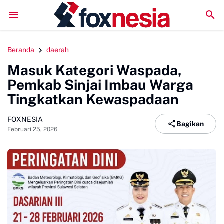
 Safari Subuh dan Wakaf Al-Qur'an di Masjid Tua
Dibuka Wabup Sinja
Beranda
daerah
Masuk Kategori Waspada,
Pemkab Sinjai Imbau Warga
Tingkatkan Kewaspadaan
FOXNESIA
Bagikan
Februari 25, 2026