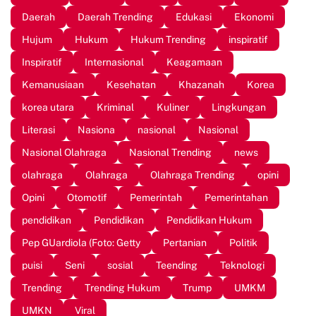
Daerah
Daerah Trending
Edukasi
Ekonomi
Hujum
Hukum
Hukum Trending
inspiratif
Inspiratif
Internasional
Keagamaan
Kemanusiaan
Kesehatan
Khazanah
Korea
korea utara
Kriminal
Kuliner
Lingkungan
Literasi
Nasiona
nasional
Nasional
Nasional Olahraga
Nasional Trending
news
olahraga
Olahraga
Olahraga Trending
opini
Opini
Otomotif
Pemerintah
Pemerintahan
pendidikan
Pendidikan
Pendidikan Hukum
Pep GUardiola (Foto: Getty
Pertanian
Politik
puisi
Seni
sosial
Teending
Teknologi
Trending
Trending Hukum
Trump
UMKM
UMKN
Viral