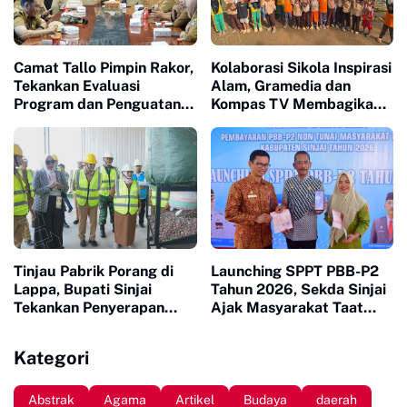
Camat Tallo Pimpin Rakor,
Kolaborasi Sikola Inspirasi
Tekankan Evaluasi
Alam, Gramedia dan
Program dan Penguatan
Kompas TV Membagikan
Koordinasi Wilayah
Buku ke Sekolah Pelosok
Tinjau Pabrik Porang di
Launching SPPT PBB-P2
Lappa, Bupati Sinjai
Tahun 2026, Sekda Sinjai
Tekankan Penyerapan
Ajak Masyarakat Taat
Tenaga Kerja Lokal
Bayar Pajak
Kategori
Abstrak
Agama
Artikel
Budaya
daerah