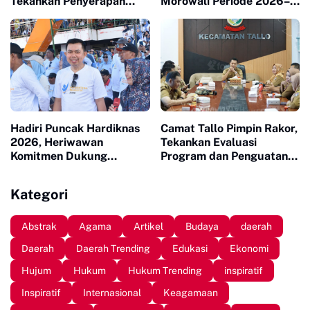
Tekankan Penyerapan
Morowali Periode 2026–
Tenaga Kerja Lokal
2031
Hadiri Puncak Hardiknas
Camat Tallo Pimpin Rakor,
2026, Heriwawan
Tekankan Evaluasi
Komitmen Dukung
Program dan Penguatan
Kemajuan Pendidikan di
Koordinasi Wilayah
Sinjai
Kategori
Abstrak
Agama
Artikel
Budaya
daerah
Daerah
Daerah Trending
Edukasi
Ekonomi
Hujum
Hukum
Hukum Trending
inspiratif
Inspiratif
Internasional
Keagamaan