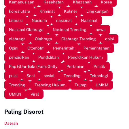
Kemanusiaan
Kesehatan
Khazanah
Korea
korea utara
Kriminal
Kuliner
Lingkungan
Literasi
Nasiona
nasional
Nasional
Nasional Olahraga
Nasional Trending
news
olahraga
Olahraga
Olahraga Trending
opini
Opini
Otomotif
Pemerintah
Pemerintahan
pendidikan
Pendidikan
Pendidikan Hukum
Pep GUardiola (Foto: Getty
Pertanian
Politik
puisi
Seni
sosial
Teending
Teknologi
Trending
Trending Hukum
Trump
UMKM
UMKN
Viral
Paling Disorot
Daerah