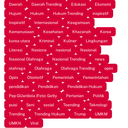
Daerah
Daerah Trending
Edukasi
Ekonomi
Hujum
Hukum
Hukum Trending
inspiratif
Inspiratif
Internasional
Keagamaan
Kemanusiaan
Kesehatan
Khazanah
Korea
korea utara
Kriminal
Kuliner
Lingkungan
Literasi
Nasiona
nasional
Nasional
Nasional Olahraga
Nasional Trending
news
olahraga
Olahraga
Olahraga Trending
opini
Opini
Otomotif
Pemerintah
Pemerintahan
pendidikan
Pendidikan
Pendidikan Hukum
Pep GUardiola (Foto: Getty
Pertanian
Politik
puisi
Seni
sosial
Teending
Teknologi
Trending
Trending Hukum
Trump
UMKM
UMKN
Viral