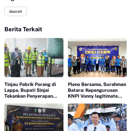
daerah
Berita Terkait
Tinjau Pabrik Porang di
Pleno Bersama, Surahman
Lappa, Bupati Sinjai
Batara: Kepengurusan
Tekankan Penyerapan
KNPI Vonny legitimate
Tenaga Kerja Lokal
dan Sah