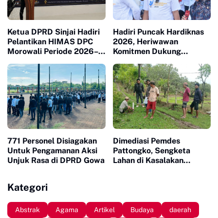
Ketua DPRD Sinjai Hadiri
Hadiri Puncak Hardiknas
Pelantikan HIMAS DPC
2026, Heriwawan
Morowali Periode 2026–
Komitmen Dukung
2031
Kemajuan Pendidikan di
Sinjai
771 Personel Disiagakan
Dimediasi Pemdes
Untuk Pengamanan Aksi
Pattongko, Sengketa
Unjuk Rasa di DPRD Gowa
Lahan di Kasalakan
Berujung Damai
Kategori
Abstrak
Agama
Artikel
Budaya
daerah