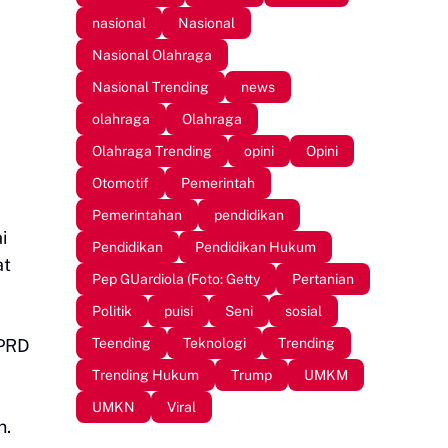
nasional
Nasional
Nasional Olahraga
Nasional Trending
news
olahraga
Olahraga
Olahraga Trending
opini
Opini
Otomotif
Pemerintah
Pemerintahan
pendidikan
i
Pendidikan
Pendidikan Hukum
at
Pep GUardiola (Foto: Getty
Pertanian
Politik
puisi
Seni
sosial
Teending
Teknologi
Trending
DPRD
Trending Hukum
Trump
UMKM
UMKN
Viral
n.