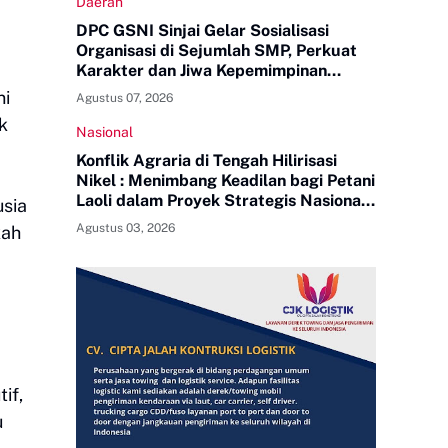
Daerah
DPC GSNI Sinjai Gelar Sosialisasi
Organisasi di Sejumlah SMP, Perkuat
Karakter dan Jiwa Kepemimpinan
Pelajar
ni
Agustus 07, 2026
k
Nasional
Konflik Agraria di Tengah Hilirisasi
Nikel : Menimbang Keadilan bagi Petani
Laoli dalam Proyek Strategis Nasional
usia
PT Indonesia Huali Industry Park
Agustus 03, 2026
kah
if,
u