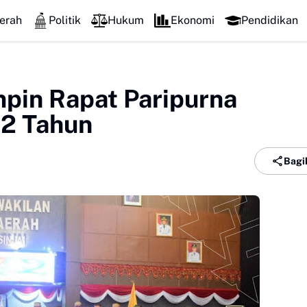
erah
Politik
Hukum
Ekonomi
Pendidikan
mpin Rapat Paripurna
62 Tahun
Bagi