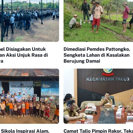
nel Disiagakan Untuk
Dimediasi Pemdes Pattongko,
n Aksi Unjuk Rasa di
Sengketa Lahan di Kasalakan
wa
Berujung Damai
 Sikola Inspirasi Alam,
Camat Tallo Pimpin Rakor, Tek