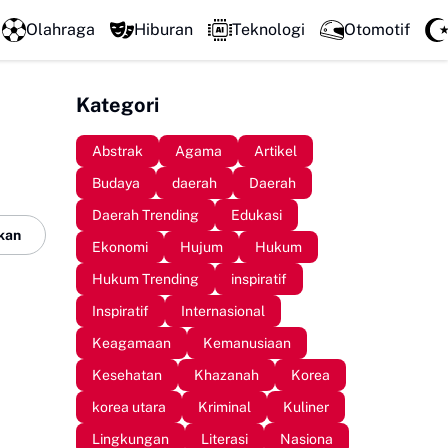
LPM Penalaran UNM Gelar Sidang Pleno, Evaluasi Kinerja 
Olahraga
Hiburan
Teknologi
Otomotif
Kategori
Abstrak
Agama
Artikel
Budaya
daerah
Daerah
Daerah Trending
Edukasi
kan
Ekonomi
Hujum
Hukum
Hukum Trending
inspiratif
Inspiratif
Internasional
Keagamaan
Kemanusiaan
Kesehatan
Khazanah
Korea
korea utara
Kriminal
Kuliner
Lingkungan
Literasi
Nasiona