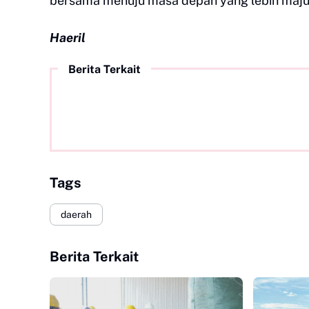
bersama menuju masa depan yang lebih maju 
Haeril
Berita Terkait
Tags
daerah
Berita Terkait