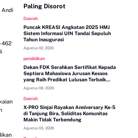
Paling Disorot
a Andi
Daerah
Puncak KREASI Angkatan 2025 HMJ
Sistem Informasi UIN Tandai Sepuluh
Tahun Inaugurasi
e-462
Agustus 02, 2026
i
pendidikan
Dekan FDK Serahkan Sertifikat Kepada
Septiara Mahasiswa Jurusan Kessos
yang Raih Predikat Lulusan Terbaik
Tingkat UINAM
Agustus 08, 2026
Daerah
kaian
X-PRO Sinjai Rayakan Anniversary Ke-5
n
di Tanjung Bira, Soliditas Komunitas
Makin Tidak Terbendung
Agustus 03, 2026
dikan