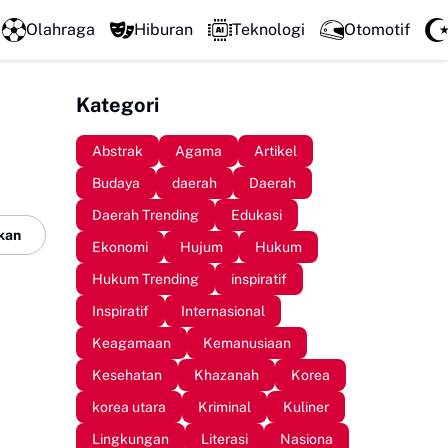
DPC GSNI Sinjai Gelar Sosialisasi Organisasi di Sejuml
Olahraga
Hiburan
Teknologi
Otomotif
Kategori
Abstrak
Agama
Artikel
Budaya
daerah
Daerah
Daerah Trending
Edukasi
kan
Ekonomi
Hujum
Hukum
Hukum Trending
inspiratif
Inspiratif
Internasional
Keagamaan
Kemanusiaan
Kesehatan
Khazanah
Korea
korea utara
Kriminal
Kuliner
Lingkungan
Literasi
Nasiona