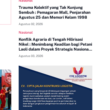
Nasional
Trauma Kolektif yang Tak Kunjung
Sembuh : Pemagaran Mall, Penjarahan
Agustus 25 dan Memori Kelam 1998
Agustus 02, 2026
Nasional
Konflik Agraria di Tengah Hilirisasi
Nikel : Menimbang Keadilan bagi Petani
Laoli dalam Proyek Strategis Nasional
PT Indonesia Huali Industry Park
Agustus 03, 2026