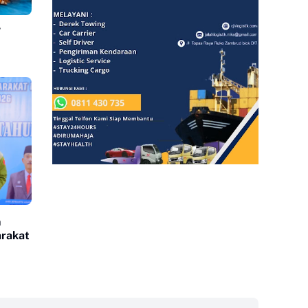
T
n
arakat