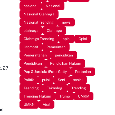
nasional
Nasional
Nasional Olahraga
Nasional Trending
news
olahraga
Olahraga
Olahraga Trending
opini
Opini
Otomotif
Pemerintah
Pemerintahan
pendidikan
Pendidikan
Pendidikan Hukum
, 27
Pep GUardiola (Foto: Getty
Pertanian
Politik
puisi
Seni
sosial
Teending
Teknologi
Trending
Trending Hukum
Trump
UMKM
UMKN
Viral
as