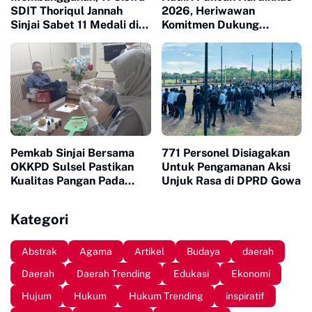
SDIT Thoriqul Jannah
2026, Heriwawan
Sinjai Sabet 11 Medali di
Komitmen Dukung
GOR Sudiang
Kemajuan Pendidikan di
Sinjai
Pemkab Sinjai Bersama
771 Personel Disiagakan
OKKPD Sulsel Pastikan
Untuk Pengamanan Aksi
Kualitas Pangan Pada
Unjuk Rasa di DPRD Gowa
Program Makanan Bergizi
Gratis
Kategori
Abstrak
Agama
Artikel
Budaya
daerah
Daerah
Daerah Trending
Edukasi
Ekonomi
Hujum
Hukum
Hukum Trending
inspiratif