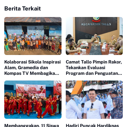
Berita Terkait
Kolaborasi Sikola Inspirasi
Camat Tallo Pimpin Rakor,
Alam, Gramedia dan
Tekankan Evaluasi
Kompas TV Membagikan
Program dan Penguatan
Buku ke Sekolah Pelosok
Koordinasi Wilayah
Membanggakan, 11 Siswa
Hadiri Puncak Hardiknas