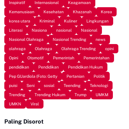
Inspiratif
Internasional
Keagamaan
Kemanusiaan
Kesehatan
Khazanah
Korea
korea utara
Kriminal
Kuliner
Lingkungan
Literasi
Nasiona
nasional
Nasional
Nasional Olahraga
Nasional Trending
news
olahraga
Olahraga
Olahraga Trending
opini
Opini
Otomotif
Pemerintah
Pemerintahan
pendidikan
Pendidikan
Pendidikan Hukum
Pep GUardiola (Foto: Getty
Pertanian
Politik
puisi
Seni
sosial
Teending
Teknologi
Trending
Trending Hukum
Trump
UMKM
UMKN
Viral
Paling Disorot