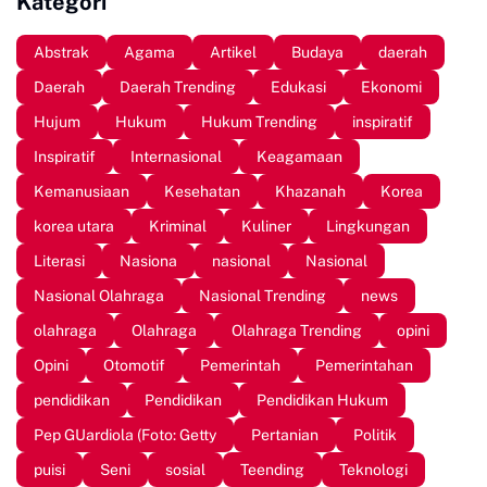
Kategori
Abstrak
Agama
Artikel
Budaya
daerah
Daerah
Daerah Trending
Edukasi
Ekonomi
Hujum
Hukum
Hukum Trending
inspiratif
Inspiratif
Internasional
Keagamaan
Kemanusiaan
Kesehatan
Khazanah
Korea
korea utara
Kriminal
Kuliner
Lingkungan
Literasi
Nasiona
nasional
Nasional
Nasional Olahraga
Nasional Trending
news
olahraga
Olahraga
Olahraga Trending
opini
Opini
Otomotif
Pemerintah
Pemerintahan
pendidikan
Pendidikan
Pendidikan Hukum
Pep GUardiola (Foto: Getty
Pertanian
Politik
puisi
Seni
sosial
Teending
Teknologi