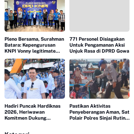
Pleno Bersama, Surahman
771 Personel Disiagakan
Batara: Kepengurusan
Untuk Pengamanan Aksi
KNPI Vonny legitimate
Unjuk Rasa di DPRD Gowa
dan Sah
Hadiri Puncak Hardiknas
Pastikan Aktivitas
2026, Heriwawan
Penyeberangan Aman, Sat
Komitmen Dukung
Polair Polres Sinjai Rutin
Kemajuan Pendidikan di
Patroli di Cappa Ujung
Sinjai