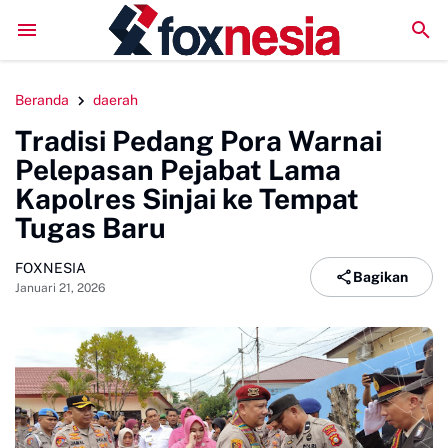
uluhan Juta
DPRD Sinjai Temui DPRD Morowali Bahas Penanganan Ka
Beranda
daerah
Tradisi Pedang Pora Warnai
Pelepasan Pejabat Lama
Kapolres Sinjai ke Tempat
Tugas Baru
FOXNESIA
Bagikan
Januari 21, 2026