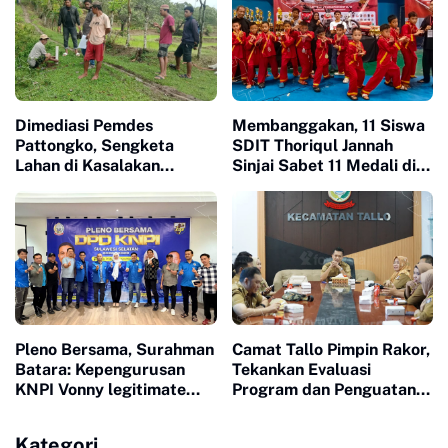
Dimediasi Pemdes
Membanggakan, 11 Siswa
Pattongko, Sengketa
SDIT Thoriqul Jannah
Lahan di Kasalakan
Sinjai Sabet 11 Medali di
Berujung Damai
GOR Sudiang
Pleno Bersama, Surahman
Camat Tallo Pimpin Rakor,
Batara: Kepengurusan
Tekankan Evaluasi
KNPI Vonny legitimate
Program dan Penguatan
dan Sah
Koordinasi Wilayah
Kategori