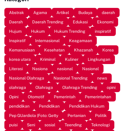
Abstrak
Agama
Artikel
Budaya
daerah
Daerah
Daerah Trending
Edukasi
Ekonomi
Hujum
Hukum
Hukum Trending
inspiratif
Inspiratif
Internasional
Keagamaan
Kemanusiaan
Kesehatan
Khazanah
Korea
korea utara
Kriminal
Kuliner
Lingkungan
Literasi
Nasiona
nasional
Nasional
Nasional Olahraga
Nasional Trending
news
olahraga
Olahraga
Olahraga Trending
opini
Opini
Otomotif
Pemerintah
Pemerintahan
pendidikan
Pendidikan
Pendidikan Hukum
Pep GUardiola (Foto: Getty
Pertanian
Politik
puisi
Seni
sosial
Teending
Teknologi