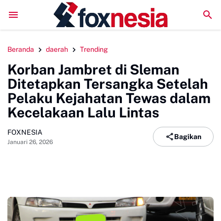
DPRD Sinjai Temui DPRD Morowali Bahas Penanganan Kasus Meni
Beranda
daerah
Trending
Korban Jambret di Sleman
Ditetapkan Tersangka Setelah
Pelaku Kejahatan Tewas dalam
Kecelakaan Lalu Lintas
FOXNESIA
Bagikan
Januari 26, 2026