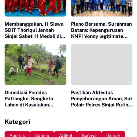
Membanggakan, 11 Siswa
Pleno Bersama, Surahman
SDIT Thoriqul Jannah
Batara: Kepengurusan
Sinjai Sabet 11 Medali di
KNPI Vonny legitimate
GOR Sudiang
dan Sah
Dimediasi Pemdes
Pastikan Aktivitas
Pattongko, Sengketa
Penyeberangan Aman, Sat
Lahan di Kasalakan
Polair Polres Sinjai Rutin
Berujung Damai
Patroli di Cappa Ujung
Kategori
Abstrak
Agama
Artikel
Budaya
daerah