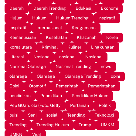
Daerah
Daerah Trending
Edukasi
Ekonomi
Hujum
Hukum
Hukum Trending
inspiratif
Inspiratif
Internasional
Keagamaan
Kemanusiaan
Kesehatan
Khazanah
Korea
korea utara
Kriminal
Kuliner
Lingkungan
Literasi
Nasiona
nasional
Nasional
Nasional Olahraga
Nasional Trending
news
olahraga
Olahraga
Olahraga Trending
opini
Opini
Otomotif
Pemerintah
Pemerintahan
pendidikan
Pendidikan
Pendidikan Hukum
Pep GUardiola (Foto: Getty
Pertanian
Politik
puisi
Seni
sosial
Teending
Teknologi
Trending
Trending Hukum
Trump
UMKM
UMKN
Viral