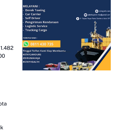
 1.482
700
ota
ak