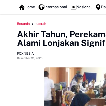
FOXLINE NEWS
Keluarga Korban Pengeroyokan di Morowali Dapat Sa
Home
Internasional
Nasional
Da
Beranda
daerah
Akhir Tahun, Perekam
Alami Lonjakan Signif
FOXNESIA
Desember 31, 2025