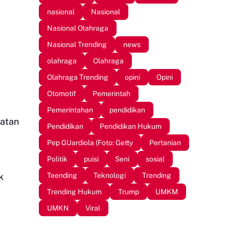
nasional
Nasional
Nasional Olahraga
Nasional Trending
news
olahraga
Olahraga
Olahraga Trending
opini
Opini
Otomotif
Pemerintah
Pemerintahan
pendidikan
tatan
Pendidikan
Pendidikan Hukum
Pep GUardiola (Foto: Getty
Pertanian
Politik
puisi
Seni
sosial
Teending
Teknologi
Trending
k
Trending Hukum
Trump
UMKM
UMKN
Viral