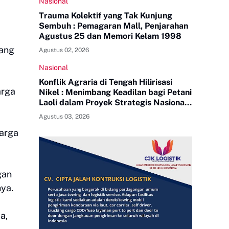
Nasional
Trauma Kolektif yang Tak Kunjung
Sembuh : Pemagaran Mall, Penjarahan
Agustus 25 dan Memori Kelam 1998
yang
Agustus 02, 2026
Nasional
Konflik Agraria di Tengah Hilirisasi
arga
Nikel : Menimbang Keadilan bagi Petani
Laoli dalam Proyek Strategis Nasional
PT Indonesia Huali Industry Park
Agustus 03, 2026
arga
gan
ya.
a,