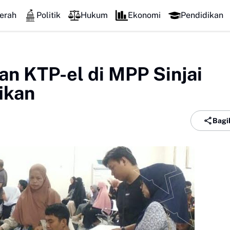
ntunan Jaminan Sosial Senilai Puluhan Juta
DPRD Sinjai Temui DPRD 
erah
Politik
Hukum
Ekonomi
Pendidikan
an KTP-el di MPP Sinjai
ikan
Bagi