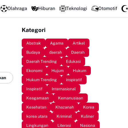
DPRD Sinjai Temui DPRD Morowali Bahas Penanganan 
Olahraga
Hiburan
Teknologi
Otomotif
Kategori
Abstrak
Agama
Artikel
Budaya
daerah
Daerah
Daerah Trending
Edukasi
Ekonomi
Hujum
Hukum
kan
Hukum Trending
inspiratif
Inspiratif
Internasional
Keagamaan
Kemanusiaan
Kesehatan
Khazanah
Korea
korea utara
Kriminal
Kuliner
Lingkungan
Literasi
Nasiona