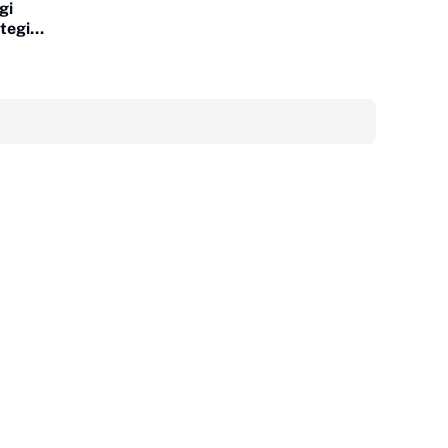
gi
tegis
dustry
‎ ‎ ‎