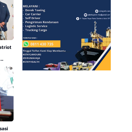
triot
sasi