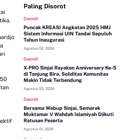
Paling Disorot
ai
Daerah
ika.
Puncak KREASI Angkatan 2025 HMJ
Sistem Informasi UIN Tandai Sepuluh
hardjo
Tahun Inaugurasi
ra
Agustus 02, 2026
ri
Daerah
X-PRO Sinjai Rayakan Anniversary Ke-5
di Tanjung Bira, Soliditas Komunitas
 50
Makin Tidak Terbendung
atan
Agustus 03, 2026
Daerah
Bersama Wabup Sinjai, Semarak
Muktamar V Wahdah Islamiyah Diikuti
ektif
Ratusan Peserta
Agustus 01, 2026