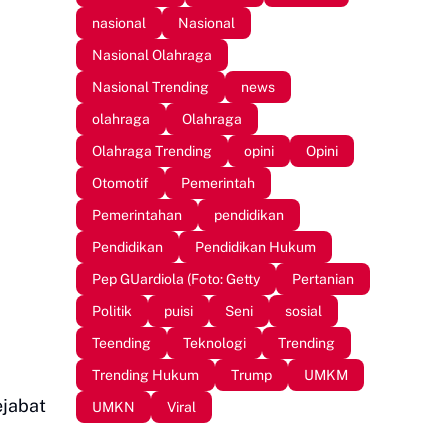
nasional
Nasional
Nasional Olahraga
Nasional Trending
news
olahraga
Olahraga
Olahraga Trending
opini
Opini
Otomotif
Pemerintah
Pemerintahan
pendidikan
Pendidikan
Pendidikan Hukum
Pep GUardiola (Foto: Getty
Pertanian
Politik
puisi
Seni
sosial
Teending
Teknologi
Trending
Trending Hukum
Trump
UMKM
ejabat
UMKN
Viral