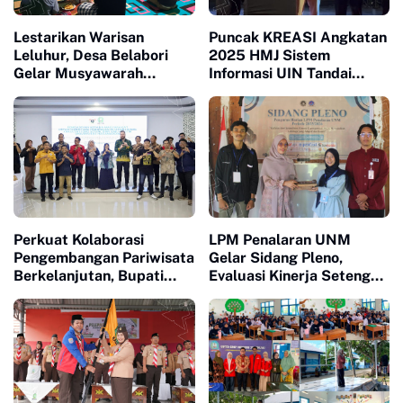
Lestarikan Warisan
Puncak KREASI Angkatan
Leluhur, Desa Belabori
2025 HMJ Sistem
Gelar Musyawarah
Informasi UIN Tandai
Persiapan Mattompang
Sepuluh Tahun Inaugurasi
Badik
Perkuat Kolaborasi
LPM Penalaran UNM
Pengembangan Pariwisata
Gelar Sidang Pleno,
Berkelanjutan, Bupati
Evaluasi Kinerja Setengah
Sinjai Buka Pengabdian
Periode Kepengurusan
Masyarakat FISIP Unhas