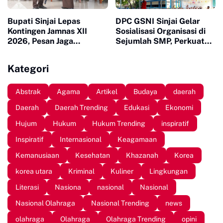
Bupati Sinjai Lepas
DPC GSNI Sinjai Gelar
Kontingen Jamnas XII
Sosialisasi Organisasi di
2026, Pesan Jaga
Sejumlah SMP, Perkuat
Kesehatan dan Ukir
Karakter dan Jiwa
Prestasi
Kepemimpinan Pelajar
Kategori
Abstrak
Agama
Artikel
Budaya
daerah
Daerah
Daerah Trending
Edukasi
Ekonomi
Hujum
Hukum
Hukum Trending
inspiratif
Inspiratif
Internasional
Keagamaan
Kemanusiaan
Kesehatan
Khazanah
Korea
korea utara
Kriminal
Kuliner
Lingkungan
Literasi
Nasiona
nasional
Nasional
Nasional Olahraga
Nasional Trending
news
olahraga
Olahraga
Olahraga Trending
opini