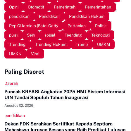
Opini
Otomotif
Pemerintah
Pemerintahan
pendidikan
Pendidikan
Pendidikan Hukum
Pep GUardiola (Foto: Getty
Pertanian
Politik
puisi
Seni
sosial
Teending
Teknologi
Trending
Trending Hukum
Trump
UMKM
UMKN
Viral
Paling Disorot
Daerah
Puncak KREASI Angkatan 2025 HMJ Sistem Informasi
UIN Tandai Sepuluh Tahun Inaugurasi
Agustus 02, 2026
pendidikan
Dekan FDK Serahkan Sertifikat Kepada Septiara
Mahasiswa Jurusan Kessos yang Raih Predikat Lulusan