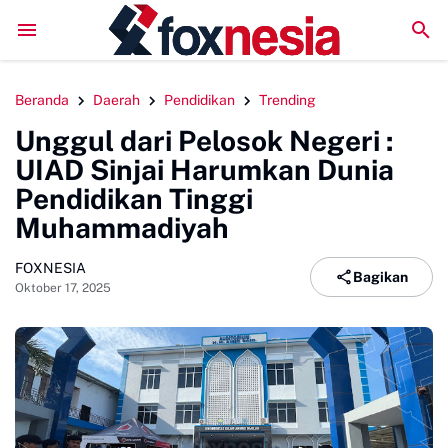
DPC GSNI Sinjai Gelar Sosialisasi Organisasi di Sejumlah SMP, P
Beranda
Daerah
Pendidikan
Trending
Unggul dari Pelosok Negeri :
UIAD Sinjai Harumkan Dunia
Pendidikan Tinggi
Muhammadiyah
FOXNESIA
Bagikan
Oktober 17, 2025