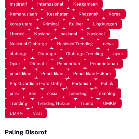
Inspiratif
Internasional
Keagamaan
Kemanusiaan
Kesehatan
Khazanah
Korea
korea utara
Kriminal
Kuliner
Lingkungan
Literasi
Nasiona
nasional
Nasional
Nasional Olahraga
Nasional Trending
news
olahraga
Olahraga
Olahraga Trending
opini
Opini
Otomotif
Pemerintah
Pemerintahan
pendidikan
Pendidikan
Pendidikan Hukum
Pep GUardiola (Foto: Getty
Pertanian
Politik
puisi
Seni
sosial
Teending
Teknologi
Trending
Trending Hukum
Trump
UMKM
UMKN
Viral
Paling Disorot