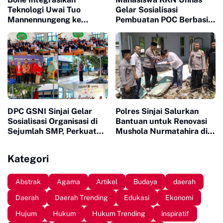
Teknologi Uwai Tuo
Gelar Sosialisasi
Mannennungeng ke
Pembuatan POC Berbasis
Program JIAT untuk
Limbah Organik Rumah
Dukung Modernisasi
Tangga di Bantaeng
Irigasi
DPC GSNI Sinjai Gelar
Polres Sinjai Salurkan
Sosialisasi Organisasi di
Bantuan untuk Renovasi
Sejumlah SMP, Perkuat
Mushola Nurmatahira di
Karakter dan Jiwa
Pantai Karampuang
Kepemimpinan Pelajar
Kategori
Abstrak
Agama
Artikel
Budaya
daerah
Daerah
Daerah Trending
Edukasi
Ekonomi
Hujum
Hukum
Hukum Trending
inspiratif