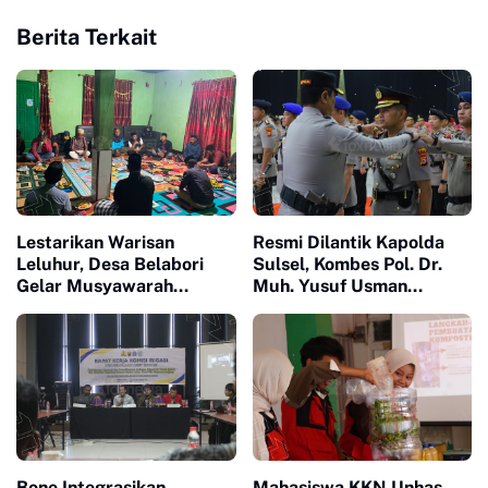
Berita Terkait
Lestarikan Warisan
Resmi Dilantik Kapolda
Leluhur, Desa Belabori
Sulsel, Kombes Pol. Dr.
Gelar Musyawarah
Muh. Yusuf Usman
Persiapan Mattompang
Nahkodai Polresta Gowa
Badik
Bone Integrasikan
Mahasiswa KKN Unhas