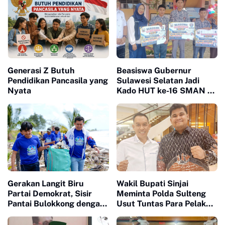
Generasi Z Butuh
Beasiswa Gubernur
Pendidikan Pancasila yang
Sulawesi Selatan Jadi
Nyata
Kado HUT ke-16 SMAN 10
Sinjai
Gerakan Langit Biru
Wakil Bupati Sinjai
Partai Demokrat, Sisir
Meminta Polda Sulteng
Pantai Bulokkong dengan
Usut Tuntas Para Pelaku
Bakti Sosial
yang Menewaskan Warga
Sinjai di Morowali