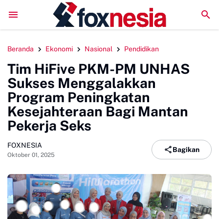
LPM Penalaran UNM Gelar Sidang Pleno, Evaluasi Kinerja Sete
Beranda
Ekonomi
Nasional
Pendidikan
Tim HiFive PKM-PM UNHAS
Sukses Menggalakkan
Program Peningkatan
Kesejahteraan Bagi Mantan
Pekerja Seks
FOXNESIA
Bagikan
Oktober 01, 2025