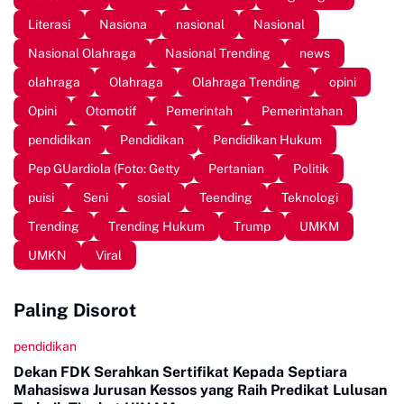
Literasi
Nasiona
nasional
Nasional
Nasional Olahraga
Nasional Trending
news
olahraga
Olahraga
Olahraga Trending
opini
Opini
Otomotif
Pemerintah
Pemerintahan
pendidikan
Pendidikan
Pendidikan Hukum
Pep GUardiola (Foto: Getty
Pertanian
Politik
puisi
Seni
sosial
Teending
Teknologi
Trending
Trending Hukum
Trump
UMKM
UMKN
Viral
Paling Disorot
pendidikan
Dekan FDK Serahkan Sertifikat Kepada Septiara
Mahasiswa Jurusan Kessos yang Raih Predikat Lulusan