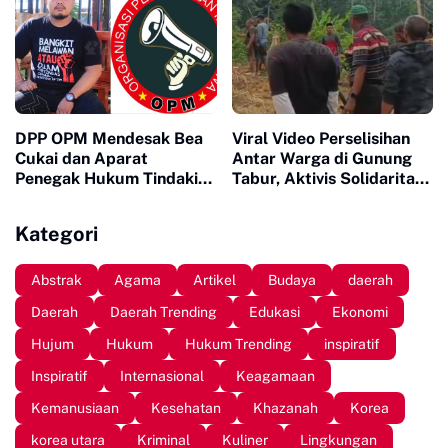
Polisi
DPP OPM Mendesak Bea
Viral Video Perselisihan
Cukai dan Aparat
Antar Warga di Gunung
Penegak Hukum Tindaki
Tabur, Aktivis Solidaritas
Peredaran Rokok Rocker
Pemuda Nusantara Soroti
dan New Humer Brown
Kinerja Kepolisian
Kategori
Abstrak
Agama
Artikel
Budaya
daerah
Daerah
Daerah Trending
Edukasi
Ekonomi
Hujum
Hukum
Hukum Trending
inspiratif
Inspiratif
Internasional
Keagamaan
Kemanusiaan
Kesehatan
Khazanah
Korea
korea utara
Kriminal
Kuliner
Lingkungan