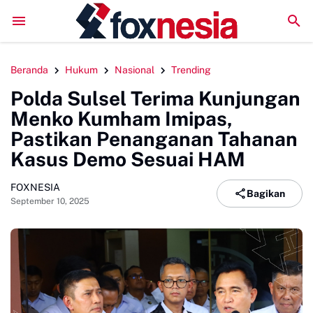
ariwisata Berkelanjutan, Bupati Sinjai Buka Pengabdian Masyarakat
Beranda
Hukum
Nasional
Trending
Polda Sulsel Terima Kunjungan
Menko Kumham Imipas,
Pastikan Penanganan Tahanan
Kasus Demo Sesuai HAM
FOXNESIA
Bagikan
September 10, 2025