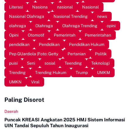
Literasi
Nasiona
nasional
Nasional
Nasional Olahraga
Nasional Trending
news
olahraga
Olahraga
Olahraga Trending
opini
Opini
Otomotif
Pemerintah
Pemerintahan
pendidikan
Pendidikan
Pendidikan Hukum
Pep GUardiola (Foto: Getty
Pertanian
Politik
puisi
Seni
sosial
Teending
Teknologi
Trending
Trending Hukum
Trump
UMKM
UMKN
Viral
Paling Disorot
Daerah
Puncak KREASI Angkatan 2025 HMJ Sistem Informasi
UIN Tandai Sepuluh Tahun Inaugurasi