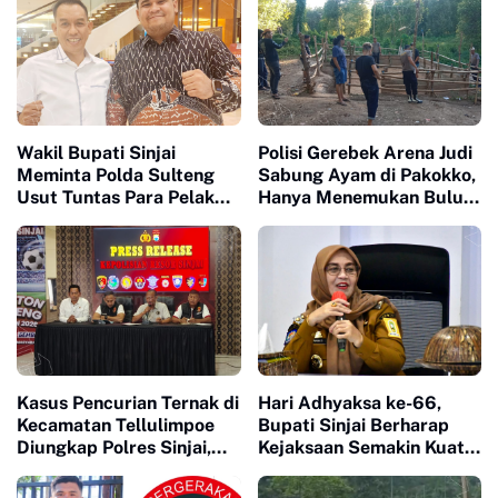
Wakil Bupati Sinjai
Polisi Gerebek Arena Judi
Meminta Polda Sulteng
Sabung Ayam di Pakokko,
Usut Tuntas Para Pelaku
Hanya Menemukan Bulu
yang Menewaskan Warga
Ayam dan Bekas Adu
Sinjai di Morowali
Ayam
Kasus Pencurian Ternak di
Hari Adhyaksa ke-66,
Kecamatan Tellulimpoe
Bupati Sinjai Berharap
Diungkap Polres Sinjai,
Kejaksaan Semakin Kuat
Satu Terduga Pelaku
dalam Penegakan Hukum
dapat Timah Panas dari
yang Berkeadilan