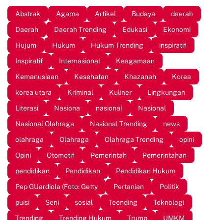
Park
Abstrak
Agama
Artikel
Budaya
daerah
Daerah
Daerah Trending
Edukasi
Ekonomi
Hujum
Hukum
Hukum Trending
inspiratif
Inspiratif
Internasional
Keagamaan
Kemanusiaan
Kesehatan
Khazanah
Korea
korea utara
Kriminal
Kuliner
Lingkungan
Literasi
Nasiona
nasional
Nasional
Nasional Olahraga
Nasional Trending
news
olahraga
Olahraga
Olahraga Trending
opini
Opini
Otomotif
Pemerintah
Pemerintahan
pendidikan
Pendidikan
Pendidikan Hukum
Pep GUardiola (Foto: Getty
Pertanian
Politik
puisi
Seni
sosial
Teending
Teknologi
Trending
Trending Hukum
Trump
UMKM