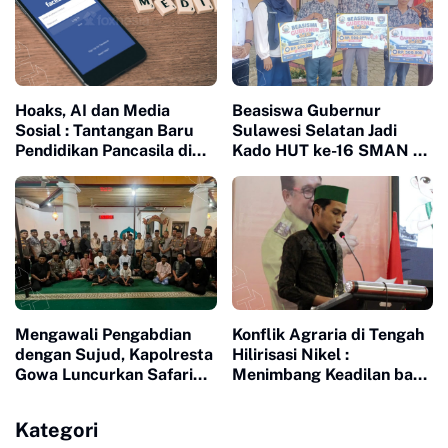
Hoaks, AI dan Media
Beasiswa Gubernur
Sosial : Tantangan Baru
Sulawesi Selatan Jadi
Pendidikan Pancasila di
Kado HUT ke-16 SMAN 10
Era Digital
Sinjai
Mengawali Pengabdian
Konflik Agraria di Tengah
dengan Sujud, Kapolresta
Hilirisasi Nikel :
Gowa Luncurkan Safari
Menimbang Keadilan bagi
Subuh dan Wakaf Al-
Petani Laoli dalam Proyek
Qur'an di Masjid Tua
Strategis Nasional PT
Kategori
Indonesia Huali Industry