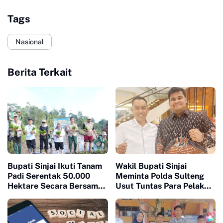
Tags
Nasional
Berita Terkait
Bupati Sinjai Ikuti Tanam
Wakil Bupati Sinjai
Padi Serentak 50.000
Meminta Polda Sulteng
Hektare Secara Bersama
Usut Tuntas Para Pelaku
di 25 Provinsi di Indonesia
yang Menewaskan Warga
Sinjai di Morowali