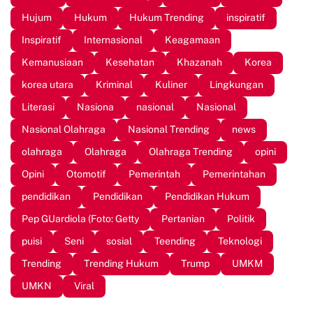
Hujum
Hukum
Hukum Trending
inspiratif
Inspiratif
Internasional
Keagamaan
Kemanusiaan
Kesehatan
Khazanah
Korea
korea utara
Kriminal
Kuliner
Lingkungan
Literasi
Nasiona
nasional
Nasional
Nasional Olahraga
Nasional Trending
news
olahraga
Olahraga
Olahraga Trending
opini
Opini
Otomotif
Pemerintah
Pemerintahan
pendidikan
Pendidikan
Pendidikan Hukum
Pep GUardiola (Foto: Getty
Pertanian
Politik
puisi
Seni
sosial
Teending
Teknologi
Trending
Trending Hukum
Trump
UMKM
UMKN
Viral