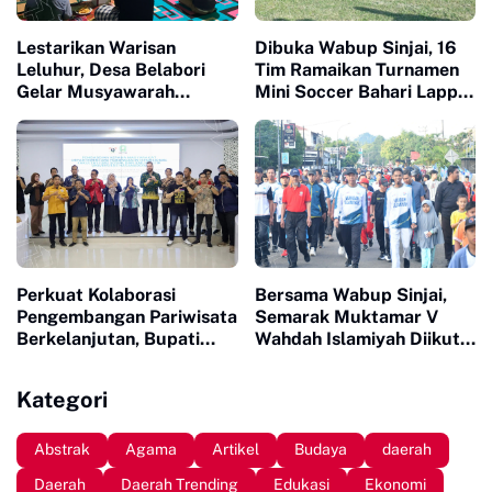
Lestarikan Warisan
Dibuka Wabup Sinjai, 16
Leluhur, Desa Belabori
Tim Ramaikan Turnamen
Gelar Musyawarah
Mini Soccer Bahari Lappa
Persiapan Mattompang
Cup 2026
Badik
Perkuat Kolaborasi
Bersama Wabup Sinjai,
Pengembangan Pariwisata
Semarak Muktamar V
Berkelanjutan, Bupati
Wahdah Islamiyah Diikuti
Sinjai Buka Pengabdian
Ratusan Peserta
Masyarakat FISIP Unhas
Kategori
Abstrak
Agama
Artikel
Budaya
daerah
Daerah
Daerah Trending
Edukasi
Ekonomi