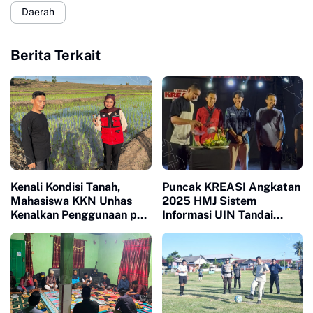
Daerah
Berita Terkait
Kenali Kondisi Tanah,
Puncak KREASI Angkatan
Mahasiswa KKN Unhas
2025 HMJ Sistem
Kenalkan Penggunaan pH
Informasi UIN Tandai
Meter 4 in 1 dan Dampingi
Sepuluh Tahun Inaugurasi
Petani di Desa Lonrong