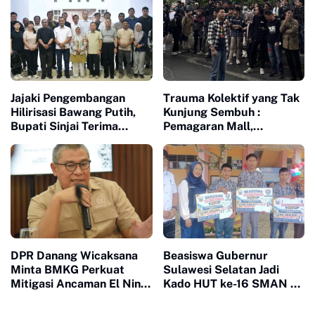
Indonesia Huali Industry
Park
Jajaki Pengembangan
Trauma Kolektif yang Tak
Hilirisasi Bawang Putih,
Kunjung Sembuh :
Bupati Sinjai Terima
Pemagaran Mall,
Investor Indonesia-China
Penjarahan Agustus 25
dan Memori Kelam 1998
DPR Danang Wicaksana
Beasiswa Gubernur
Minta BMKG Perkuat
Sulawesi Selatan Jadi
Mitigasi Ancaman El Nino
Kado HUT ke-16 SMAN 10
2026
Sinjai