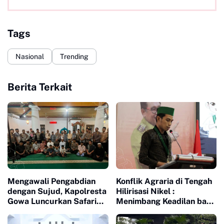
Tags
Nasional
Trending
Berita Terkait
Mengawali Pengabdian
Konflik Agraria di Tengah
dengan Sujud, Kapolresta
Hilirisasi Nikel :
Gowa Luncurkan Safari
Menimbang Keadilan bagi
Subuh dan Wakaf Al-
Petani Laoli dalam Proyek
Qur'an di Masjid Tua
Strategis Nasional PT