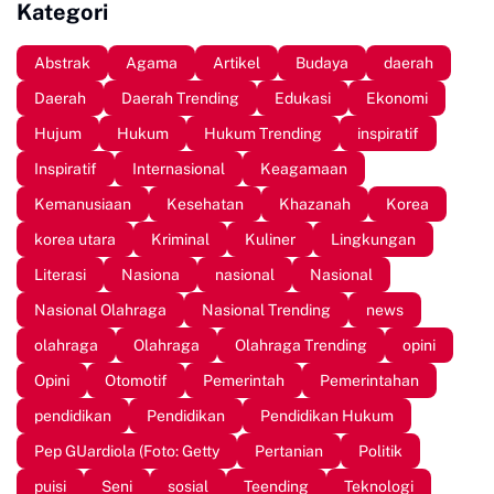
Kategori
Abstrak
Agama
Artikel
Budaya
daerah
Daerah
Daerah Trending
Edukasi
Ekonomi
Hujum
Hukum
Hukum Trending
inspiratif
Inspiratif
Internasional
Keagamaan
Kemanusiaan
Kesehatan
Khazanah
Korea
korea utara
Kriminal
Kuliner
Lingkungan
Literasi
Nasiona
nasional
Nasional
Nasional Olahraga
Nasional Trending
news
olahraga
Olahraga
Olahraga Trending
opini
Opini
Otomotif
Pemerintah
Pemerintahan
pendidikan
Pendidikan
Pendidikan Hukum
Pep GUardiola (Foto: Getty
Pertanian
Politik
puisi
Seni
sosial
Teending
Teknologi