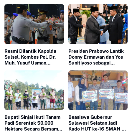
Jurusan Kessos yang Raih
Investor Indonesia-China
Predikat Lulusan Terbaik
Tingkat UINAM
Resmi Dilantik Kapolda
Presiden Prabowo Lantik
Sulsel, Kombes Pol. Dr.
Donny Ermawan dan Yos
Muh. Yusuf Usman
Sunitiyoso sebagai
Nahkodai Polresta Gowa
Gubernur dan Wakil
Gubernur Universitas
Republik Indonesia
Bupati Sinjai Ikuti Tanam
Beasiswa Gubernur
Padi Serentak 50.000
Sulawesi Selatan Jadi
Hektare Secara Bersama
Kado HUT ke-16 SMAN 10