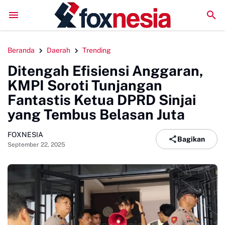
LPM Penalaran UNM Gelar Sidang Pleno, Evaluasi Kinerja 
Beranda
Daerah
Trending
Ditengah Efisiensi Anggaran,
KMPI Soroti Tunjangan
Fantastis Ketua DPRD Sinjai
yang Tembus Belasan Juta
FOXNESIA
Bagikan
September 22, 2025