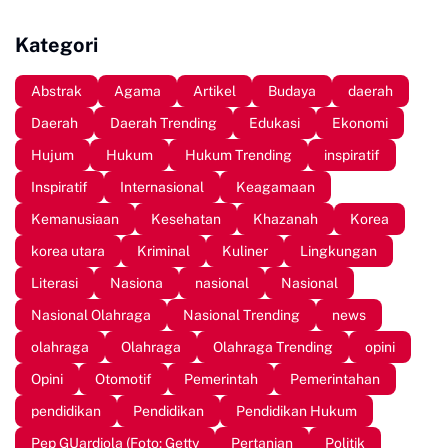
di 25 Provinsi di Indonesia
Sinjai
Kategori
Abstrak
Agama
Artikel
Budaya
daerah
Daerah
Daerah Trending
Edukasi
Ekonomi
Hujum
Hukum
Hukum Trending
inspiratif
Inspiratif
Internasional
Keagamaan
Kemanusiaan
Kesehatan
Khazanah
Korea
korea utara
Kriminal
Kuliner
Lingkungan
Literasi
Nasiona
nasional
Nasional
Nasional Olahraga
Nasional Trending
news
olahraga
Olahraga
Olahraga Trending
opini
Opini
Otomotif
Pemerintah
Pemerintahan
pendidikan
Pendidikan
Pendidikan Hukum
Pep GUardiola (Foto: Getty
Pertanian
Politik