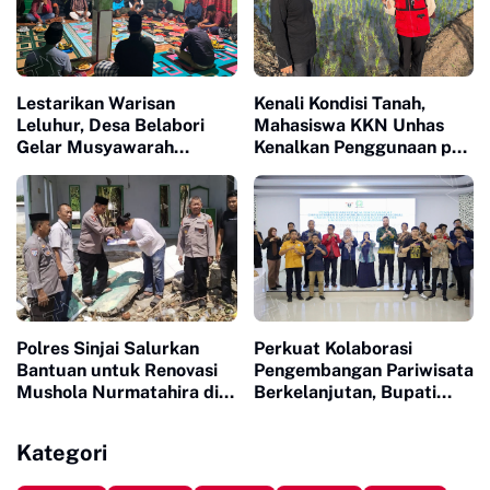
Lestarikan Warisan
Kenali Kondisi Tanah,
Leluhur, Desa Belabori
Mahasiswa KKN Unhas
Gelar Musyawarah
Kenalkan Penggunaan pH
Persiapan Mattompang
Meter 4 in 1 dan Dampingi
Badik
Petani di Desa Lonrong
Polres Sinjai Salurkan
Perkuat Kolaborasi
Bantuan untuk Renovasi
Pengembangan Pariwisata
Mushola Nurmatahira di
Berkelanjutan, Bupati
Pantai Karampuang
Sinjai Buka Pengabdian
Masyarakat FISIP Unhas
Kategori