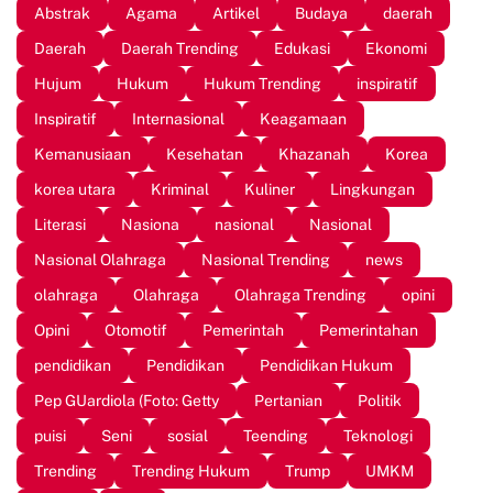
Abstrak
Agama
Artikel
Budaya
daerah
Daerah
Daerah Trending
Edukasi
Ekonomi
Hujum
Hukum
Hukum Trending
inspiratif
Inspiratif
Internasional
Keagamaan
Kemanusiaan
Kesehatan
Khazanah
Korea
korea utara
Kriminal
Kuliner
Lingkungan
Literasi
Nasiona
nasional
Nasional
Nasional Olahraga
Nasional Trending
news
olahraga
Olahraga
Olahraga Trending
opini
Opini
Otomotif
Pemerintah
Pemerintahan
pendidikan
Pendidikan
Pendidikan Hukum
Pep GUardiola (Foto: Getty
Pertanian
Politik
puisi
Seni
sosial
Teending
Teknologi
Trending
Trending Hukum
Trump
UMKM