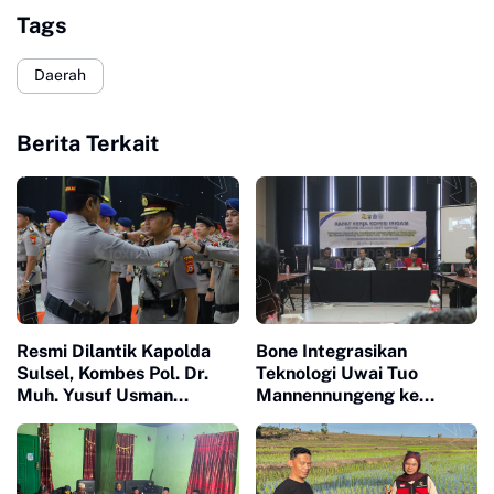
Tags
Daerah
Berita Terkait
Resmi Dilantik Kapolda
Bone Integrasikan
Sulsel, Kombes Pol. Dr.
Teknologi Uwai Tuo
Muh. Yusuf Usman
Mannennungeng ke
Nahkodai Polresta Gowa
Program JIAT untuk
Dukung Modernisasi
Irigasi