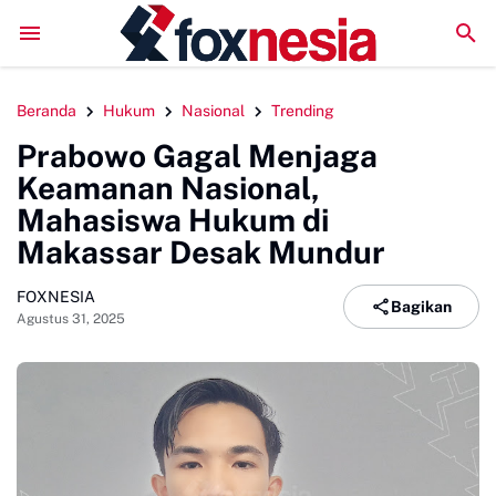
DPRD Sinjai Temui DPRD Morowali Bahas Penanganan Kasus M
Beranda
Hukum
Nasional
Trending
Prabowo Gagal Menjaga
Keamanan Nasional,
Mahasiswa Hukum di
Makassar Desak Mundur
FOXNESIA
Bagikan
Agustus 31, 2025