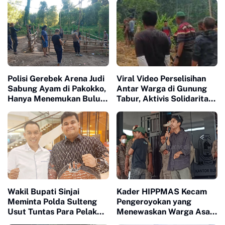
Polisi Gerebek Arena Judi
Viral Video Perselisihan
Sabung Ayam di Pakokko,
Antar Warga di Gunung
Hanya Menemukan Bulu
Tabur, Aktivis Solidaritas
Ayam dan Bekas Adu
Pemuda Nusantara Soroti
Ayam
Kinerja Kepolisian
Wakil Bupati Sinjai
Kader HIPPMAS Kecam
Meminta Polda Sulteng
Pengeroyokan yang
Usut Tuntas Para Pelaku
Menewaskan Warga Asal
yang Menewaskan Warga
Sinjai di Morowali