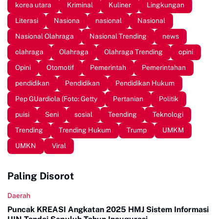
korea utara
Kriminal
Kuliner
Lingkungan
Literasi
Nasiona
nasional
Nasional
Nasional Olahraga
Nasional Trending
news
olahraga
Olahraga
Olahraga Trending
opini
Opini
Otomotif
Pemerintah
Pemerintahan
pendidikan
Pendidikan
Pendidikan Hukum
Pep GUardiola (Foto: Getty
Pertanian
Politik
puisi
Seni
sosial
Teending
Teknologi
Trending
Trending Hukum
Trump
UMKM
UMKN
Viral
Paling Disorot
Daerah
Puncak KREASI Angkatan 2025 HMJ Sistem Informasi