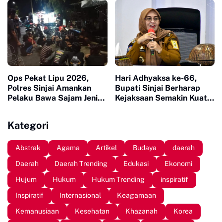
Sinjai di Morowali
Ops Pekat Lipu 2026,
Hari Adhyaksa ke-66,
Polres Sinjai Amankan
Bupati Sinjai Berharap
Pelaku Bawa Sajam Jenis
Kejaksaan Semakin Kuat
Busur
dalam Penegakan Hukum
yang Berkeadilan
Kategori
Abstrak
Agama
Artikel
Budaya
daerah
Daerah
Daerah Trending
Edukasi
Ekonomi
Hujum
Hukum
Hukum Trending
inspiratif
Inspiratif
Internasional
Keagamaan
Kemanusiaan
Kesehatan
Khazanah
Korea