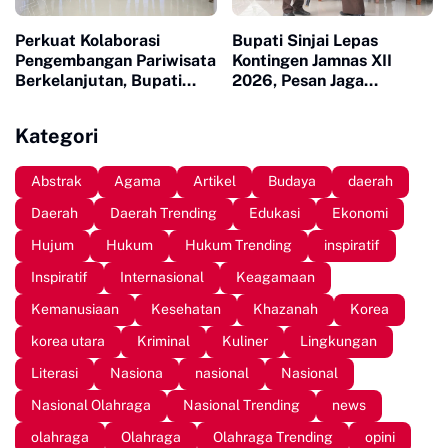
Perkuat Kolaborasi
Bupati Sinjai Lepas
Pengembangan Pariwisata
Kontingen Jamnas XII
Berkelanjutan, Bupati
2026, Pesan Jaga
Sinjai Buka Pengabdian
Kesehatan dan Ukir
Masyarakat FISIP Unhas
Prestasi
Kategori
Abstrak
Agama
Artikel
Budaya
daerah
Daerah
Daerah Trending
Edukasi
Ekonomi
Hujum
Hukum
Hukum Trending
inspiratif
Inspiratif
Internasional
Keagamaan
Kemanusiaan
Kesehatan
Khazanah
Korea
korea utara
Kriminal
Kuliner
Lingkungan
Literasi
Nasiona
nasional
Nasional
Nasional Olahraga
Nasional Trending
news
olahraga
Olahraga
Olahraga Trending
opini