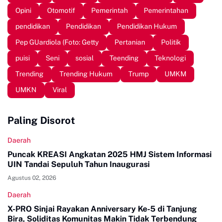
Opini
Otomotif
Pemerintah
Pemerintahan
pendidikan
Pendidikan
Pendidikan Hukum
Pep GUardiola (Foto: Getty
Pertanian
Politik
puisi
Seni
sosial
Teending
Teknologi
Trending
Trending Hukum
Trump
UMKM
UMKN
Viral
Paling Disorot
Daerah
Puncak KREASI Angkatan 2025 HMJ Sistem Informasi
UIN Tandai Sepuluh Tahun Inaugurasi
Agustus 02, 2026
Daerah
X-PRO Sinjai Rayakan Anniversary Ke-5 di Tanjung
Bira, Soliditas Komunitas Makin Tidak Terbendung