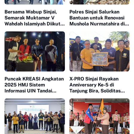
Bersama Wabup Sinjai,
Polres Sinjai Salurkan
Semarak Muktamar V
Bantuan untuk Renovasi
Wahdah Islamiyah Diikuti
Mushola Nurmatahira di
Ratusan Peserta
Pantai Karampuang
Puncak KREASI Angkatan
X-PRO Sinjai Rayakan
2025 HMJ Sistem
Anniversary Ke-5 di
Informasi UIN Tandai
Tanjung Bira, Soliditas
Sepuluh Tahun Inaugurasi
Komunitas Makin Tidak
Terbendung