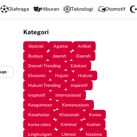
Perkuat Kolaborasi Pengembangan Pariwisata Berkelanjutan, Bupat
Olahraga
Hiburan
Teknologi
Otomotif
Kategori
Abstrak
Agama
Artikel
Budaya
daerah
Daerah
Daerah Trending
Edukasi
kan
Ekonomi
Hujum
Hukum
Hukum Trending
inspiratif
Inspiratif
Internasional
Keagamaan
Kemanusiaan
Kesehatan
Khazanah
Korea
korea utara
Kriminal
Kuliner
Lingkungan
Literasi
Nasiona