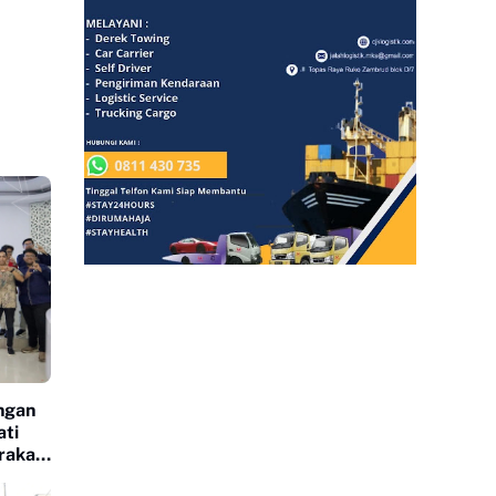
ngan
ati
rakat