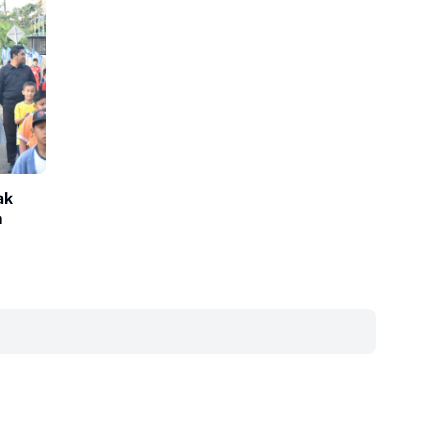
ak
h
‎ ‎ ‎