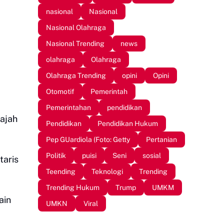
nasional
Nasional
Nasional Olahraga
Nasional Trending
news
olahraga
Olahraga
Olahraga Trending
opini
Opini
Otomotif
Pemerintah
Pemerintahan
pendidikan
ajah
Pendidikan
Pendidikan Hukum
Pep GUardiola (Foto: Getty
Pertanian
Politik
puisi
Seni
sosial
taris
Teending
Teknologi
Trending
Trending Hukum
Trump
UMKM
ain
UMKN
Viral