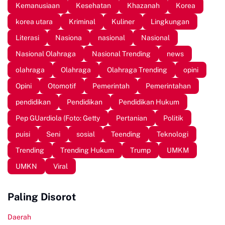
Kemanusiaan
Kesehatan
Khazanah
Korea
korea utara
Kriminal
Kuliner
Lingkungan
Literasi
Nasiona
nasional
Nasional
Nasional Olahraga
Nasional Trending
news
olahraga
Olahraga
Olahraga Trending
opini
Opini
Otomotif
Pemerintah
Pemerintahan
pendidikan
Pendidikan
Pendidikan Hukum
Pep GUardiola (Foto: Getty
Pertanian
Politik
puisi
Seni
sosial
Teending
Teknologi
Trending
Trending Hukum
Trump
UMKM
UMKN
Viral
Paling Disorot
Daerah