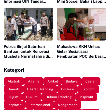
Informasi UIN Tandai
Mini Soccer Bahari Lappa
Sepuluh Tahun Inaugurasi
Cup 2026
Polres Sinjai Salurkan
Mahasiswa KKN Unhas
Bantuan untuk Renovasi
Gelar Sosialisasi
Mushola Nurmatahira di
Pembuatan POC Berbasis
Pantai Karampuang
Limbah Organik Rumah
Tangga di Bantaeng
Kategori
Abstrak
Agama
Artikel
Budaya
daerah
Daerah
Daerah Trending
Edukasi
Ekonomi
Hujum
Hukum
Hukum Trending
inspiratif
Inspiratif
Internasional
Keagamaan