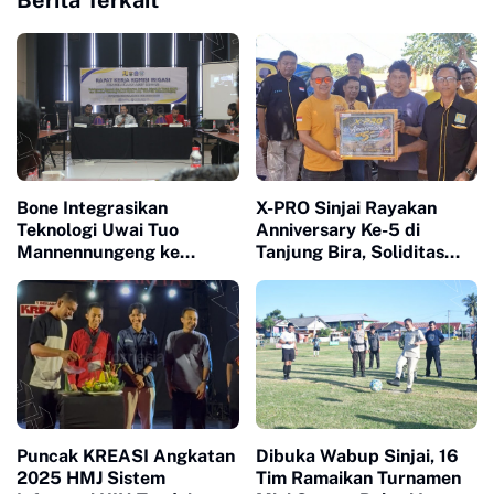
Berita Terkait
Bone Integrasikan
X-PRO Sinjai Rayakan
Teknologi Uwai Tuo
Anniversary Ke-5 di
Mannennungeng ke
Tanjung Bira, Soliditas
Program JIAT untuk
Komunitas Makin Tidak
Dukung Modernisasi
Terbendung
Irigasi
Puncak KREASI Angkatan
Dibuka Wabup Sinjai, 16
2025 HMJ Sistem
Tim Ramaikan Turnamen